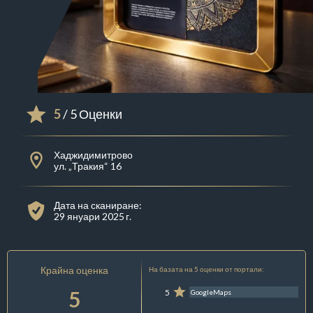
5
/ 5 Оценки
Хаджидимитрово
ул. „Тракия“ 16
Дата на сканиране:
29 януари 2025 г.
Крайна оценка
На базата на 5 оценки от портали:
5
5
GoogleMaps