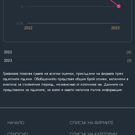
5
4.75
2022
2023
2022
(6)
2023
(5)
Графиката показва сумата на всички оценки, присъдени на фирмата през
отделните години. Обобщението представя общия брой отзиви, включени в
анализа за съответния период, независимо от източника им. Данните са
представени за годините, за които е имало налична пълна информация.
HAЧАЛО
СПИСЪК НА ФИРМИТЕ
OТНОСНО
СПИСЪК НА КАТЕГОРИИ