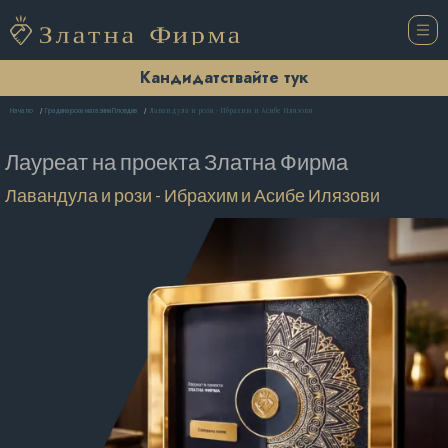
Кандидатствайте тук
Лавандула и рози - Ибрахим и Асибе Илязови
Начало
Градинарски магазини Пловдив
Лауреат на проекта
Златна Фирма
Лавандула и рози - Ибрахим и Асибе Илязови