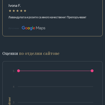
Ivona F.
Лавандулата и розите са много качествени! Препоръчвам!
Източник:
Оценки
по отделни сайтове
5
4
Рейтинг
3