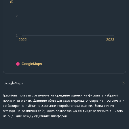
2
1
2022
2023
GoogleMaps
GoogleMaps
(5)
Графиката показва сравнение на средните оценки на фирмата в избрани
портали за отзиви. Данните обхващат само периода от старта на програмата и
се базират на публично достъпни потребителски оценки. Всяка линия
отговаря на различен сайт, което позволява да се видят разликите в нивото
на оценките между отделните платформи.