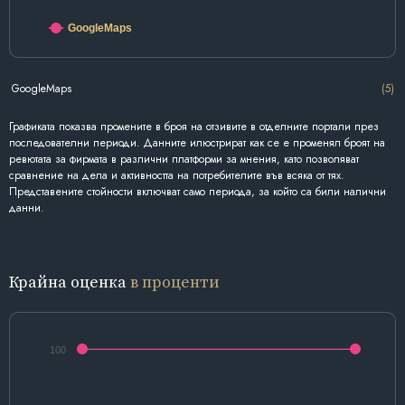
GoogleMaps
GoogleMaps
(5)
Графиката показва промените в броя на отзивите в отделните портали през
последователни периоди. Данните илюстрират как се е променял броят на
ревютата за фирмата в различни платформи за мнения, като позволяват
сравнение на дела и активността на потребителите във всяка от тях.
Представените стойности включват само периода, за който са били налични
данни.
Крайна оценка
в проценти
100