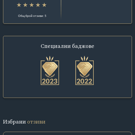
Общ брой отзиви: 5
Специални
баджове
Избрани
отзиви