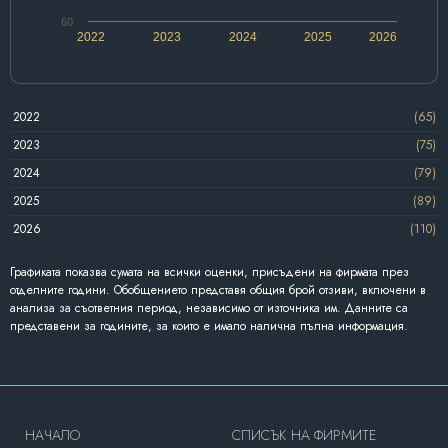
60
2022
2023
2024
2025
2026
2022
(65)
2023
(75)
2024
(79)
2025
(89)
2026
(110)
Графиката показва сумата на всички оценки, присъдени на фирмата през
отделните години. Обобщението представя общия брой отзиви, включени в
анализа за съответния период, независимо от източника им. Данните са
представени за годините, за които е имало налична пълна информация.
HAЧАЛО
СПИСЪК НА ФИРМИТЕ