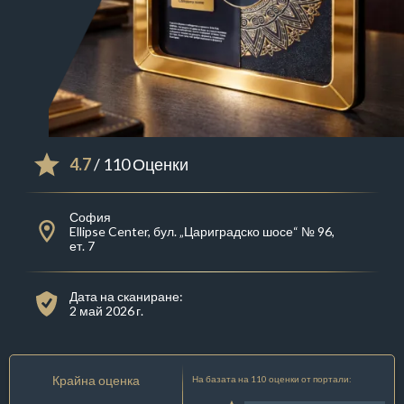
4.7
/ 110 Оценки
София
Ellipse Center, бул. „Цариградско шосе“ № 96,
ет. 7
Дата на сканиране:
2 май 2026 г.
Крайна оценка
На базата на 110 оценки от портали: