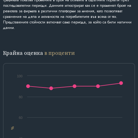
Графиката показва промените в броя на отзивите в отделните портали през
последователни периоди. Данните илюстрират как се е променял броят на
ревютата за фирмата в различни платформи за мнения, като позволяват
сравнение на дела и активността на потребителите във всяка от тях.
Представените стойности включват само периода, за който са били налични
данни.
Крайна оценка
в проценти
100
80
60
%