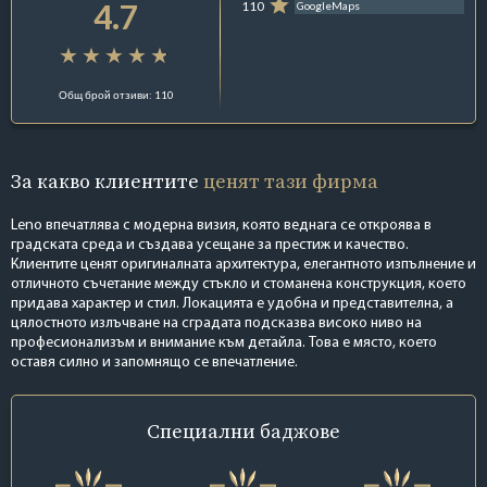
4.7
110
GoogleMaps
Общ брой отзиви: 110
За какво клиентите
ценят тази фирма
Leno впечатлява с модерна визия, която веднага се откроява в
градската среда и създава усещане за престиж и качество.
Клиентите ценят оригиналната архитектура, елегантното изпълнение и
отличното съчетание между стъкло и стоманена конструкция, което
придава характер и стил. Локацията е удобна и представителна, а
цялостното излъчване на сградата подсказва високо ниво на
професионализъм и внимание към детайла. Това е място, което
оставя силно и запомнящо се впечатление.
Специални
баджове