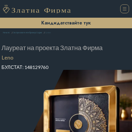
Кандидатствайте тук
Leno
Начало
Застрахователен брокер София
Лауреат на проекта
Златна Фирма
Leno
БУЛСТАТ:
148129760