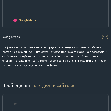
GoogleMaps
GoogleMaps
(4.7)
Графиката показва сравнение на средните оценки на фирмата в избрани
портали за отзиви. Данните обхващат само периода от старта на програмата и
се базират на публично достъпни потребителски оценки. Всяка линия
отговаря на различен сайт, което позволява да се видят разликите в нивото
на оценките между отделните платформи.
Брой оценки
по отделни сайтове
120