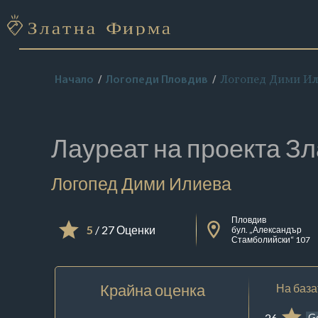
Логопед Дими Ил
Начало
Логопеди Пловдив
Лауреат на проекта
Зл
Логопед Дими Илиева
Пловдив
5
/ 27 Оценки
бул. „Александър
Стамболийски“ 107
Крайна оценка
На база
26
G