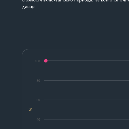
данни.
100
80
60
%
40