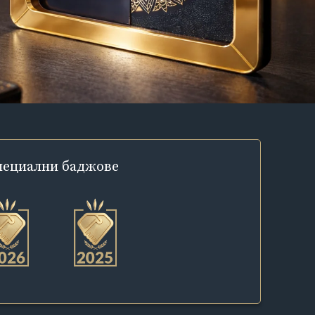
пециални
баджове