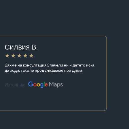
Силвия В.
Бяхме на консултацияСпечели ни и детето иска
да ходи, така че продължаваме при Дими
Източник: