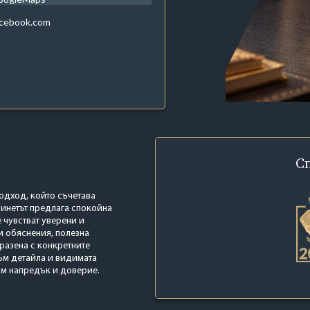
acebook.com
С
одход, който съчетава
бинетът предлага спокойна
 чувстват уверени и
и обяснения, полезна
разена с конкретните
ъм детайла и видимата
ъм напредък и доверие.