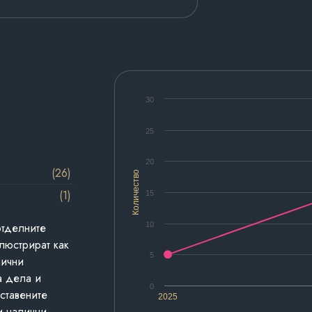
30
25
20
(26)
Количество
(1)
15
10
отделните
люстрират как
5
лични
а дела и
0
дставените
2025
и налични