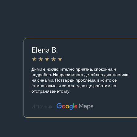
Elena B.
Дими е изключително приятна, спокойна и
подробна. Направи много детайлна диагностика
на сина ми. Потвърди проблема, в който се
съмнявахме, и сега заедно ще работим по
отстраняването му.
Източник: