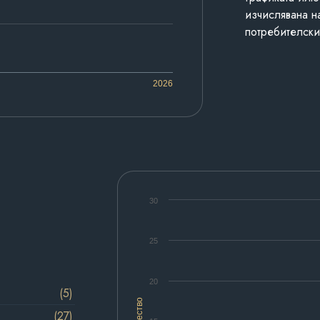
изчислявана н
потребителски
2026
30
25
20
(5)
(27)