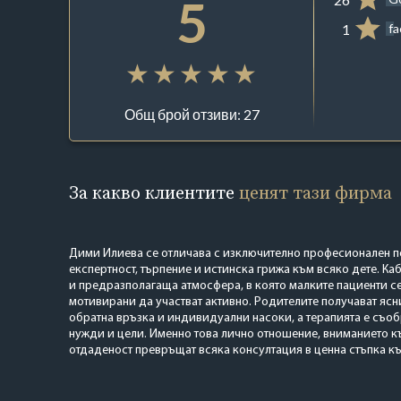
5
1
f
Общ брой отзиви: 27
За какво клиентите
ценят тази фирма
Дими Илиева се отличава с изключително професионален п
експертност, търпение и истинска грижа към всяко дете. Ка
и предразполагаща атмосфера, в която малките пациенти се
мотивирани да участват активно. Родителите получават ясн
обратна връзка и индивидуални насоки, а терапията е съоб
нужди и цели. Именно това лично отношение, вниманието к
отдаденост превръщат всяка консултация в ценна стъпка к