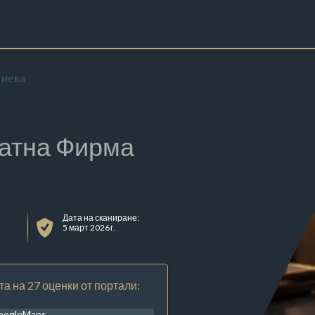
иева
атна Фирма
Дата на сканиране:
5 март 2026 г.
та на 27 оценки от портали:
oogleMaps