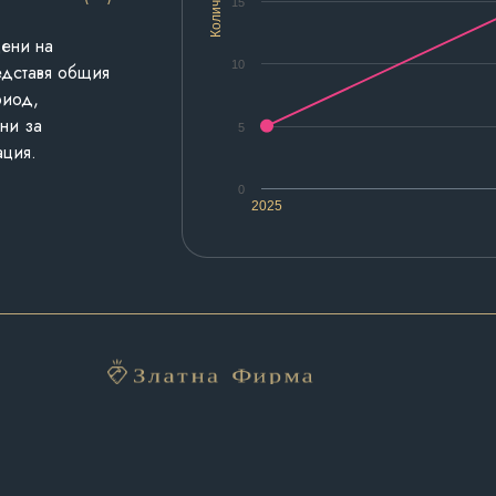
Количество
15
дени на
10
едставя общия
риод,
ни за
5
ация.
0
2025