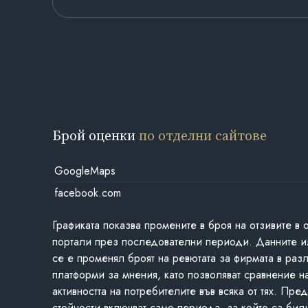
Брой оценки
по отделни сайтове
GoogleMaps
facebook.com
Графиката показва промените в броя на отзивите в 
портали през последователни периоди. Данните и
се е променял броят на ревютата за фирмата в раз
платформи за мнения, като позволяват сравнение н
активността на потребителите във всяка от тях. Пре
стойности включват само периода, за който са бил