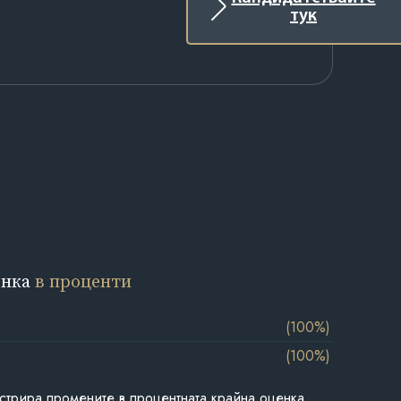
тук
енка
в проценти
(100%)
(100%)
стрира промените в процентната крайна оценка,