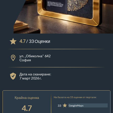
4.7
/ 33 Оценки
ул. „Обиколна“ 642
София
Дата на сканиране:
7 март 2026 г.
Крайна оценка
На базата на 33 оценки от портали:
4.7
33
GoogleMaps