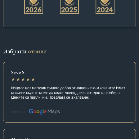
Избрани
отзиви
Sevv S.
Изцяло нов магазин с много добро отношение към клиента! Имат
масички където може да седне човек да изпие едно кафе/бира.
Цените са прилични. Предлага се и хапване!
Източник: