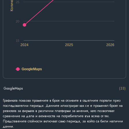
Количество
25
20
15
2024
2025
2026
GoogleMaps
GoogleMaps
(33)
Графиката показва промените в броя на отзивите в отделните портали през
последователни периоди. Данните илюстрират как се е променял броят на
ревютата за фирмата в различни платформи за мнения, като позволяват
сравнение на дела и активността на потребителите във всяка от тях.
Представените стойности включват само периода, за който са били налични
данни.