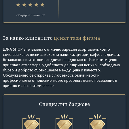
Общ брой отзиви: 33
За какво клиентите
ценят тази фирма
LORA SHOP впечатлява с отлично зареден асортимент, който
съчетава качествени алкохолни напитки, цигари, кафе, сладкиши,
безалкохолни и готови сандвичи на едно място. Клиентите ценят
приятната атмосфера, удобството да открият всичко необходимо
бързо и доброто съотношение между цена и качество.
Обслужването се откроява с любезност, отзивчивост и
професионално отношение, което превръща всяко посещение в
приятно и лесно изживяване.
Специални
баджове