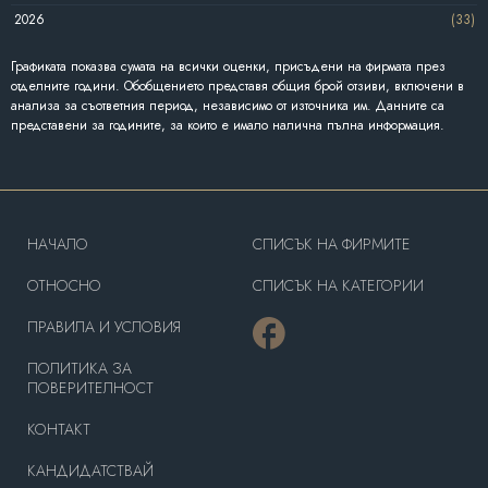
2026
(33)
Графиката показва сумата на всички оценки, присъдени на фирмата през
отделните години. Обобщението представя общия брой отзиви, включени в
анализа за съответния период, независимо от източника им. Данните са
представени за годините, за които е имало налична пълна информация.
HAЧАЛО
СПИСЪК НА ФИРМИТЕ
OТНОСНО
СПИСЪК НА КАТЕГОРИИ
ПРАВИЛА И УСЛОВИЯ
ПОЛИТИКА ЗА
ПОВЕРИТЕЛНОСТ
КОНТАКТ
КАНДИДАТСТВАЙ