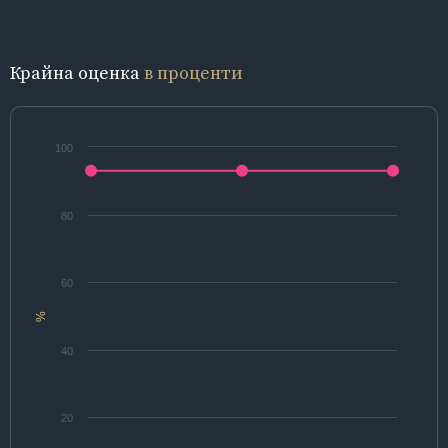
Крайна оценка
в проценти
100
80
60
%
40
20