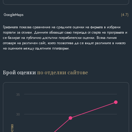
GoogleMaps
(4.7)
Графиката показва сравнение на средните оценки на фирмата в избрани
портали за отзиви. Данните обхващат само периода от старта на програмата и
се базират на публично достъпни потребителски оценки. Всяка линия
отговаря на различен сайт, което позволява да се видят разликите в нивото
на оценките между отделните платформи.
Брой оценки
по отделни сайтове
35
30