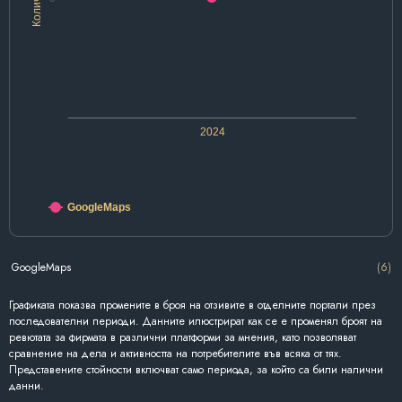
2024
GoogleMaps
GoogleMaps
(6)
Графиката показва промените в броя на отзивите в отделните портали през
последователни периоди. Данните илюстрират как се е променял броят на
ревютата за фирмата в различни платформи за мнения, като позволяват
сравнение на дела и активността на потребителите във всяка от тях.
Представените стойности включват само периода, за който са били налични
данни.