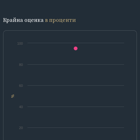
Крайна оценка
в проценти
100
80
60
%
40
20