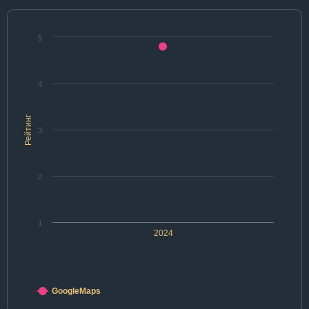
5
4
Рейтинг
3
2
1
2024
GoogleMaps