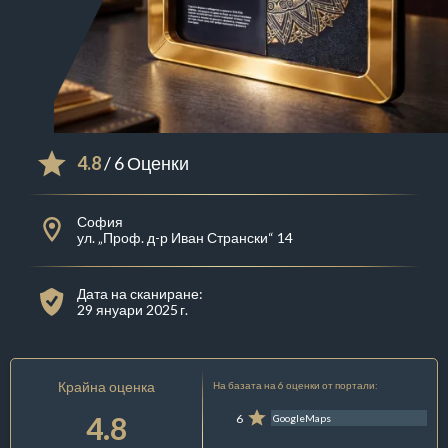
4.8
/ 6 Оценки
София
ул. „Проф. д-р Иван Странски“ 14
Дата на сканиране:
29 януари 2025 г.
Крайна оценка
На базата на 6 оценки от портали:
4.8
6
GoogleMaps