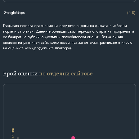
GoogleMaps
(4.8)
Графиката показва сравнение на средните оценки на фирмата в избрани
портали за отзиви. Данните обхващат само периода от старта на програмата и
се базират на публично достъпни потребителски оценки. Всяка линия
отговаря на различен сайт, което позволява да се видят разликите в нивото
на оценките между отделните платформи.
Брой оценки
по отделни сайтове
Количество
6