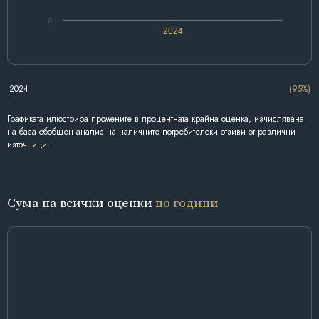
0
2024
2024
(95%)
Графиката илюстрира промените в процентната крайна оценка, изчислявана
на база обобщен анализ на наличните потребителски отзиви от различни
източници.
Сума на всички оценки
по години