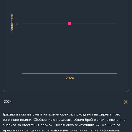
Количество
6
2024
2024
(6)
Графиката показва сумата на всички оценки, присъдени на фирмата през
отделните години. Обобщението представя общия брой отзиви, включени в
анализа за съответния период, независимо от източника им. Данните са
представени за годините, за които е имало налична пълна информация.