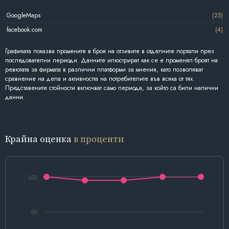
GoogleMaps
(25)
facebook.com
(4)
Графиката показва промените в броя на отзивите в отделните портали през
последователни периоди. Данните илюстрират как се е променял броят на
ревютата за фирмата в различни платформи за мнения, като позволяват
сравнение на дела и активността на потребителите във всяка от тях.
Представените стойности включват само периода, за който са били налични
данни.
Крайна оценка
в проценти
100
80