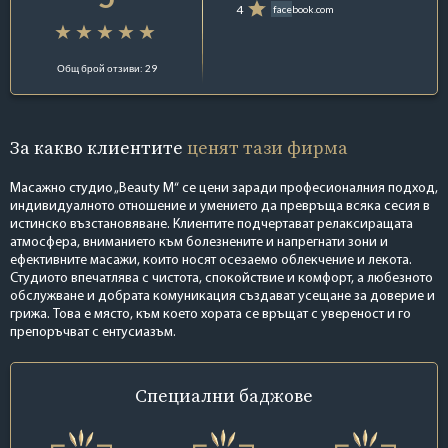
4
facebook.com
Общ брой отзиви: 29
За какво клиентите
ценят тази фирма
Масажно студио „Beauty M“ се цени заради професионалния подход,
индивидуалното отношение и умението да превръща всяка сесия в
истинско възстановяване. Клиентите подчертават релаксиращата
атмосфера, вниманието към болезнените и напрегнати зони и
ефективните масажи, които носят осезаемо облекчение и лекота.
Студиото впечатлява с чистота, спокойствие и комфорт, а любезното
обслужване и добрата комуникация създават усещане за доверие и
грижа. Това е място, към което хората се връщат с увереност и го
препоръчват с ентусиазъм.
Специални
баджове