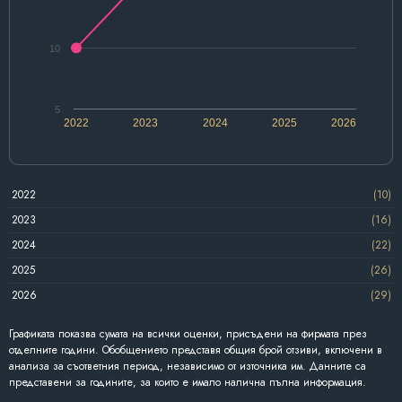
10
5
2022
2023
2024
2025
2026
2022
(10)
2023
(16)
2024
(22)
2025
(26)
2026
(29)
Графиката показва сумата на всички оценки, присъдени на фирмата през
отделните години. Обобщението представя общия брой отзиви, включени в
анализа за съответния период, независимо от източника им. Данните са
представени за годините, за които е имало налична пълна информация.