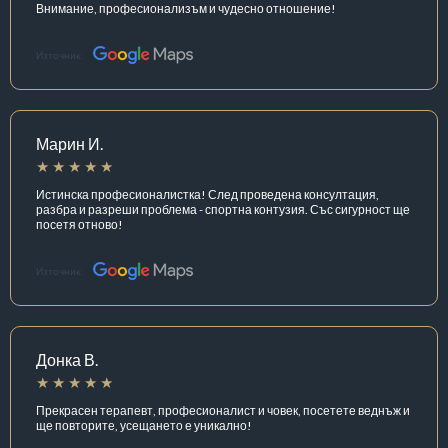
Внимание, професионализъм и чудесно отношение!
Източник:
Марин И.
Истинска професионалистка! След проведена консултация,
разбра и разреши проблема - спортна контузия. Със сигурност ще
посетя отново!
Източник:
Донка В.
Прекрасен терапевт, професионалист и човек, посетете веднъж и
ще повторите, усещането е уникално!