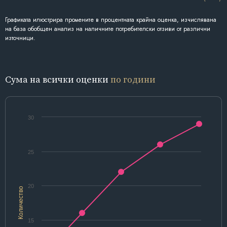
Графиката илюстрира промените в процентната крайна оценка, изчислявана
на база обобщен анализ на наличните потребителски отзиви от различни
източници.
Сума на всички оценки
по години
30
25
20
Количество
15