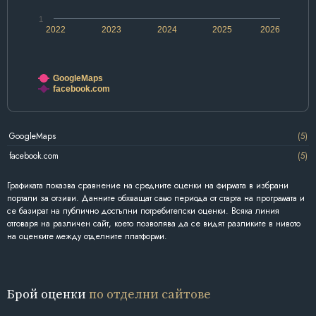
1
2022
2023
2024
2025
2026
GoogleMaps
facebook.com
GoogleMaps
(5)
facebook.com
(5)
Графиката показва сравнение на средните оценки на фирмата в избрани
портали за отзиви. Данните обхващат само периода от старта на програмата и
се базират на публично достъпни потребителски оценки. Всяка линия
отговаря на различен сайт, което позволява да се видят разликите в нивото
на оценките между отделните платформи.
Брой оценки
по отделни сайтове