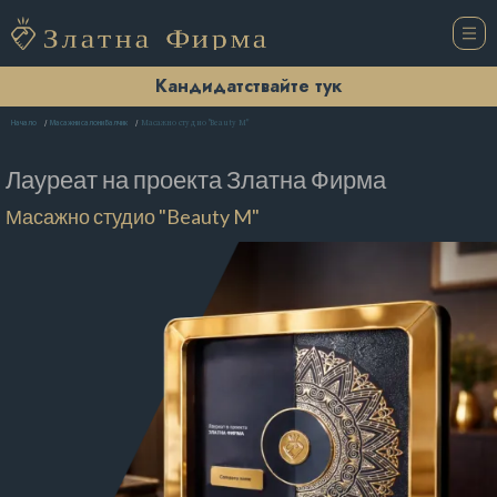
Кандидатствайте тук
Масажно студио "Beauty M"
Начало
Масажни салони Балчик
Лауреат на проекта
Златна Фирма
Масажно студио "Beauty M"