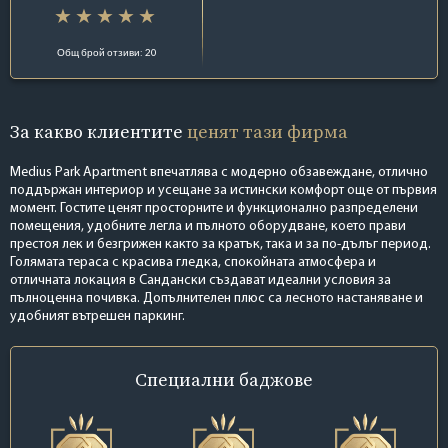
Общ брой отзиви: 20
За какво клиентите
ценят тази фирма
Medius Park Apartment впечатлява с модерно обзавеждане, отлично
поддържан интериор и усещане за истински комфорт още от първия
момент. Гостите ценят просторните и функционално разпределени
помещения, удобните легла и пълното оборудване, което прави
престоя лек и безгрижен както за кратък, така и за по-дълъг период.
Голямата тераса с красива гледка, спокойната атмосфера и
отличната локация в Сандански създават идеални условия за
пълноценна почивка. Допълнителен плюс са лесното настаняване и
удобният вътрешен паркинг.
Специални
баджове