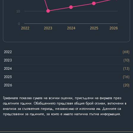
10
0
2022
2023
2024
2025
2026
2022
(68)
2023
(10)
2024
(13)
2025
(16)
2026
(20)
Графиката показва сумата на всички оценки, присъдени на фирмата през
отделните години. Обобщението представя общия брой отзиви, включени в
анализа за съответния период, независимо от източника им. Данните са
представени за годините, за които е имало налична пълна информация.