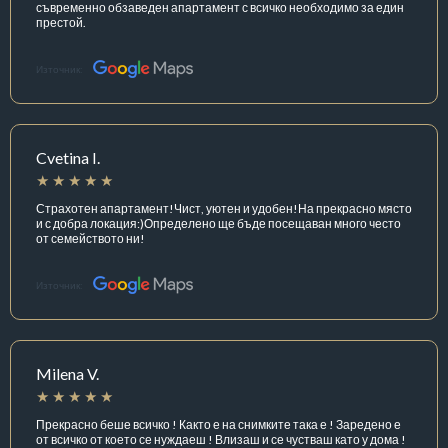
съвременно обзаведен апартамент с всичко необходимо за един
престой.
Източник:
Cvetina I.
Страхотен апартамент!Чист, уютен и удобен!На прекрасно място
и с добра локация:)Определено ще бъде посещаван много често
от семейството ни!
Източник:
Milena V.
Прекрасно беше всичко ! Както е на снимките така е ! Заредено е
от всичко от което се нуждаеш ! Влизаш и се чустваш като у дома !