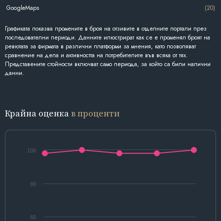
GoogleMaps
(20)
Графиката показва промените в броя на отзивите в отделните портали през
последователни периоди. Данните илюстрират как се е променял броят на
ревютата за фирмата в различни платформи за мнения, като позволяват
сравнение на дела и активността на потребителите във всяка от тях.
Представените стойности включват само периода, за който са били налични
данни.
Крайна оценка
в проценти
100
80
60