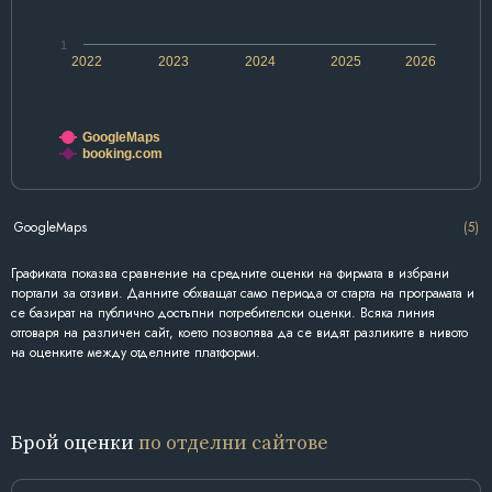
1
2022
2023
2024
2025
2026
GoogleMaps
booking.com
GoogleMaps
(5)
Графиката показва сравнение на средните оценки на фирмата в избрани
портали за отзиви. Данните обхващат само периода от старта на програмата и
се базират на публично достъпни потребителски оценки. Всяка линия
отговаря на различен сайт, което позволява да се видят разликите в нивото
на оценките между отделните платформи.
Брой оценки
по отделни сайтове