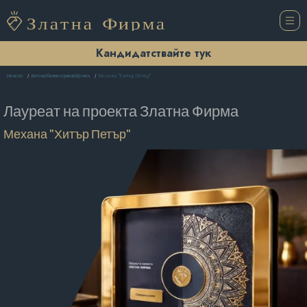
Кандидатствайте тук
Механа "Хитър Петър"
Начало
Автомобилни сервизи Шумен
Лауреат на проекта
Златна Фирма
Механа "Хитър Петър"