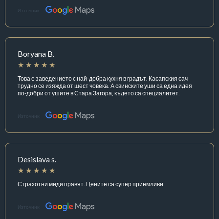
Източник:
Boryana B.
Това е заведението с най-добра кухня в градът. Касапския сач
трудно се изяжда от шест човека. А свинските уши са една идея
по-добри от ушите в Стара Загора, където са специалитет.
Източник:
Desislava s.
Страхотни миди правят. Цените са супер приемливи.
Източник: