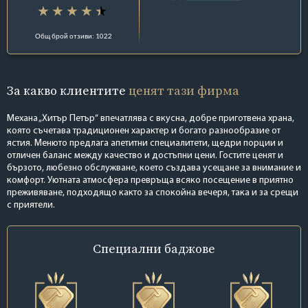
Общ брой отзиви: 1022
За какво клиентите
ценят тази фирма
Механa „Хитър Петър“ впечатлява с вкусна, добре приготвена храна,
която съчетава традиционен характер и богато разнообразие от
ястия. Менюто предлага апетитни специалитети, щедри порции и
отличен баланс между качество и достъпни цени. Гостите ценят и
бързото, любезно обслужване, което създава усещане за внимание и
комфорт. Уютната атмосфера превръща всяко посещение в приятно
преживяване, подходящо както за спокойна вечеря, така и за срещи
с приятели.
Специални
баджове