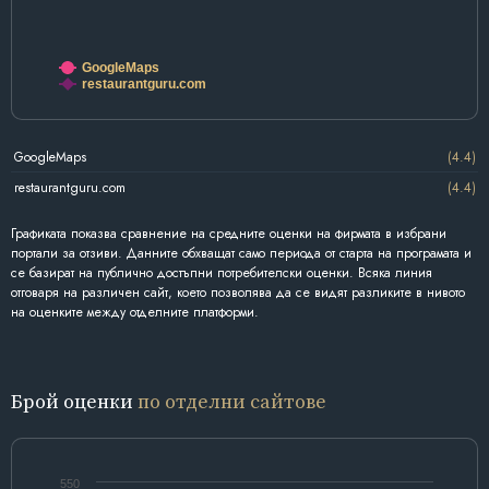
GoogleMaps
restaurantguru.com
GoogleMaps
(4.4)
restaurantguru.com
(4.4)
Графиката показва сравнение на средните оценки на фирмата в избрани
портали за отзиви. Данните обхващат само периода от старта на програмата и
се базират на публично достъпни потребителски оценки. Всяка линия
отговаря на различен сайт, което позволява да се видят разликите в нивото
на оценките между отделните платформи.
Брой оценки
по отделни сайтове
550