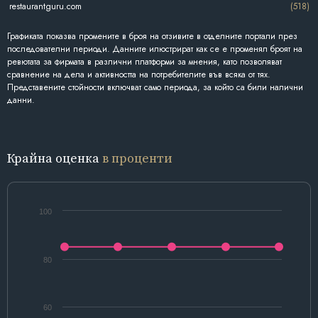
restaurantguru.com
(518)
Графиката показва промените в броя на отзивите в отделните портали през
последователни периоди. Данните илюстрират как се е променял броят на
ревютата за фирмата в различни платформи за мнения, като позволяват
сравнение на дела и активността на потребителите във всяка от тях.
Представените стойности включват само периода, за който са били налични
данни.
Крайна оценка
в проценти
100
80
60