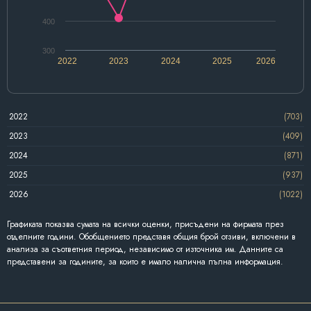
400
300
2022
2023
2024
2025
2026
2022
(703)
2023
(409)
2024
(871)
2025
(937)
2026
(1022)
Графиката показва сумата на всички оценки, присъдени на фирмата през
отделните години. Обобщението представя общия брой отзиви, включени в
анализа за съответния период, независимо от източника им. Данните са
представени за годините, за които е имало налична пълна информация.