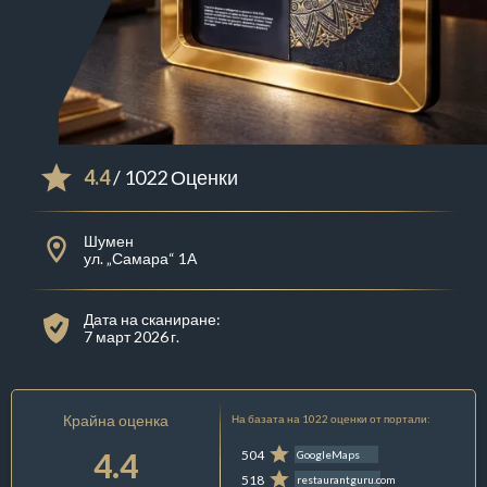
4.4
/ 1022 Оценки
Шумен
ул. „Самара“ 1А
Дата на сканиране:
7 март 2026 г.
Крайна оценка
На базата на 1022 оценки от портали:
4.4
504
GoogleMaps
518
restaurantguru.com