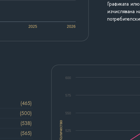
Графиката илю
изчислявана н
потребителски
2025
2026
600
575
(465)
(500)
550
(538)
Количество
525
(565)