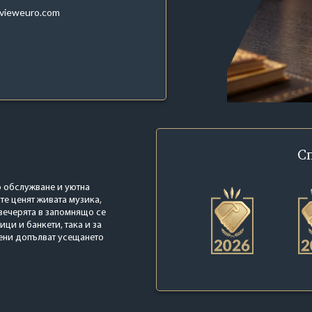
evieweuro.com
С
о обслужване и уютна
те ценят живата музика,
вечерята в запомнящо се
ци и банкети, така и за
цени допълват усещането