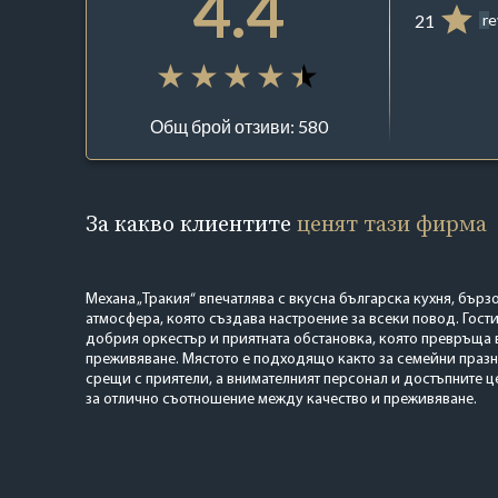
4.4
21
r
Общ брой отзиви: 580
За какво клиентите
ценят тази фирма
Механа „Тракия“ впечатлява с вкусна българска кухня, бърз
атмосфера, която създава настроение за всеки повод. Гости
добрия оркестър и приятната обстановка, която превръща 
преживяване. Мястото е подходящо както за семейни празни
срещи с приятели, а внимателният персонал и достъпните 
за отлично съотношение между качество и преживяване.