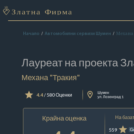
Механа 
Начало
Автомобилни сервизи Шумен
Лауреат на проекта
Зл
Механа "Тракия"
Шумен
4.4
/ 580 Оценки
ул. Лозенград 1
Крайна оценка
На базат
559
G