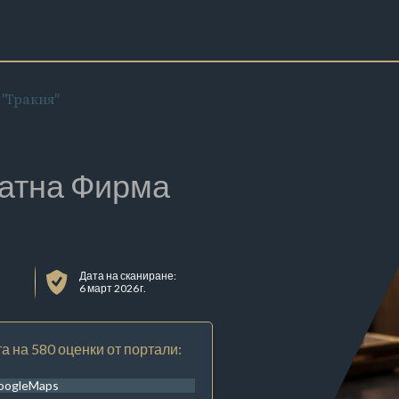
"Тракия"
атна Фирма
Дата на сканиране:
6 март 2026 г.
а на 580 оценки от портали:
oogleMaps