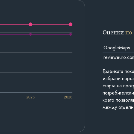
Оценки
по
GoogleMaps
revieweuro.co
Графиката пок
избрани порта
старта на про
потребителски
2025
2026
което позволя
между отделн