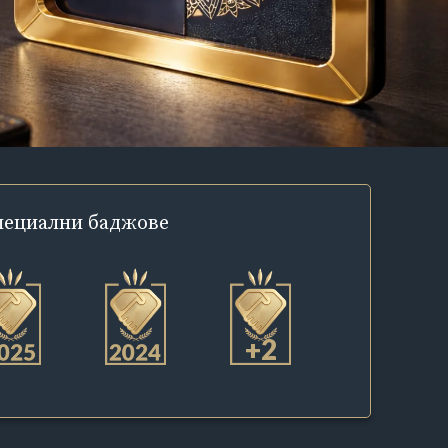
пециални
баджове
+2