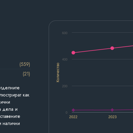
600
400
(559)
Количество
(21)
200
отделните
люстрират как
лични
а дела и
0
дставените
2022
2023
и налични