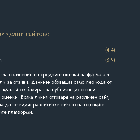
 отделни сайтове
(4.4)
m
(3.9)
азва сравнение на средните оценки на фирмата в
ли за отзиви. Данните обхващат само периода от
грамата и се базират на публично достъпни
 оценки. Всяка линия отговаря на различен сайт,
ва да се видят разликите в нивото на оценките
ите платформи.