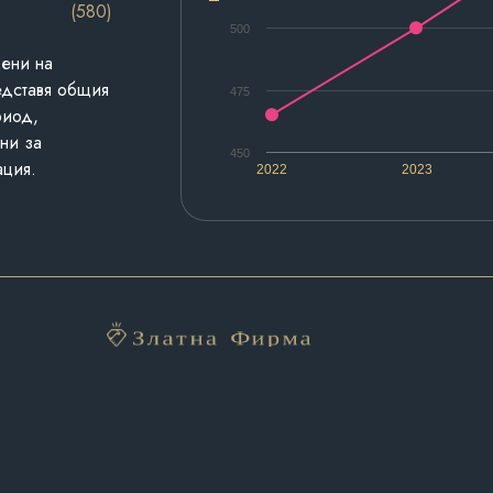
(580)
500
дени на
едставя общия
475
риод,
ни за
450
ация.
2022
2023