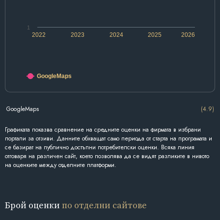
1
2022
2023
2024
2025
2026
GoogleMaps
GoogleMaps
(4.9)
Графиката показва сравнение на средните оценки на фирмата в избрани
портали за отзиви. Данните обхващат само периода от старта на програмата и
се базират на публично достъпни потребителски оценки. Всяка линия
отговаря на различен сайт, което позволява да се видят разликите в нивото
на оценките между отделните платформи.
Брой оценки
по отделни сайтове