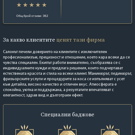
Общ брой отзиви: 382
За какво клиентите
ценят тази фирма
Салонът печели доверието на клиентите с изключителен
професионализъм, прецизност и отношение, което кара всеки да се
чувства специален. Екипът работи внимателно, съобразява се с
индивидуалните нужди и предлага решения, които подчертават
естествената красота и стила на всеки клиент. Маникюрът, педикюрът,
фризьорските услуги и процедурите за коса се изпълняват с усет
към детайла, високо качество и отличен вкус. Атмосферата е
спокойна, уютна и поддържана, а резултатите впечатляват с
елегантност, здрав вид и дълготраен ефект.
Специални
баджове