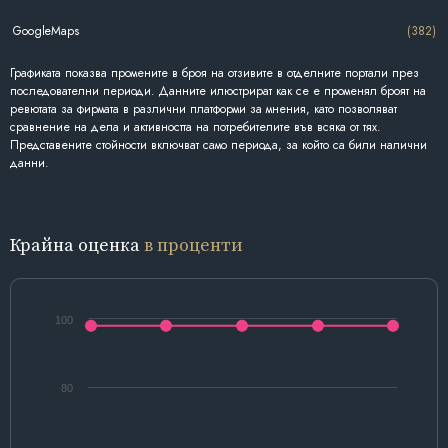
GoogleMaps
(382)
Графиката показва промените в броя на отзивите в отделните портали през
последователни периоди. Данните илюстрират как се е променял броят на
ревютата за фирмата в различни платформи за мнения, като позволяват
сравнение на дела и активността на потребителите във всяка от тях.
Представените стойности включват само периода, за който са били налични
данни.
Крайна оценка
в проценти
100
80