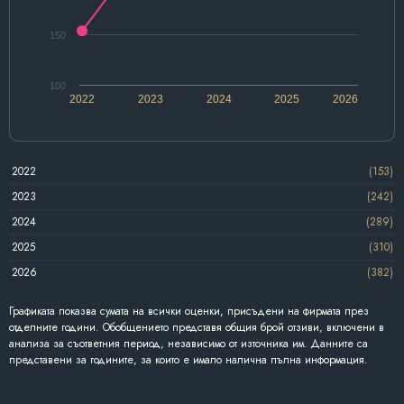
150
100
2022
2023
2024
2025
2026
2022
(153)
2023
(242)
2024
(289)
2025
(310)
2026
(382)
Графиката показва сумата на всички оценки, присъдени на фирмата през
отделните години. Обобщението представя общия брой отзиви, включени в
анализа за съответния период, независимо от източника им. Данните са
представени за годините, за които е имало налична пълна информация.