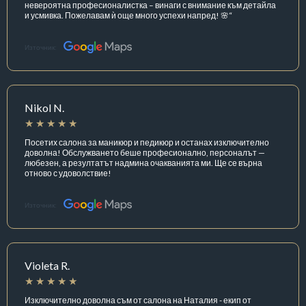
невероятна професионалистка – винаги с внимание към детайла
и усмивка. Пожелавам ѝ още много успехи напред! 🌸“
Източник:
Nikol N.
Посетих салона за маникюр и педикюр и останах изключително
доволна! Обслужването беше професионално, персоналът —
любезен, а резултатът надмина очакванията ми. Ще се върна
отново с удоволствие!
Източник:
Violeta R.
Изключително доволна съм от салона на Наталия - екип от