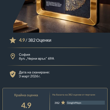
4.9
/ 382 Оценки
София
бул. „Черни връх“ 69А
Дата на сканиране:
3 март 2026 г.
Крайна оценка
На базата на 382 оценки от портали:
4.9
382
GoogleMaps