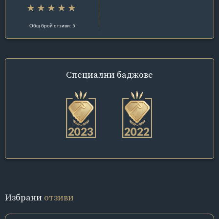
Общ брой отзиви: 5
Специални
баджове
Избрани
отзиви