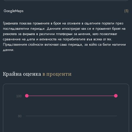
GoogleMaps
(5)
Графиката показва промените в броя на отзивите в отделните портали през
последователни периоди. Данните илюстрират как се е променял броят на
ревютата за фирмата в различни платформи за мнения, като позволяват
сравнение на дела и активността на потребителите във всяка от тях.
Представените стойности включват само периода, за който са били налични
данни.
Крайна оценка
в проценти
100
80