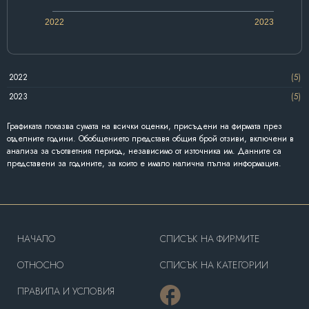
2022
2023
2022
(5)
2023
(5)
Графиката показва сумата на всички оценки, присъдени на фирмата през
отделните години. Обобщението представя общия брой отзиви, включени в
анализа за съответния период, независимо от източника им. Данните са
представени за годините, за които е имало налична пълна информация.
HAЧАЛО
СПИСЪК НА ФИРМИТЕ
OТНОСНО
СПИСЪК НА КАТЕГОРИИ
ПРАВИЛА И УСЛОВИЯ