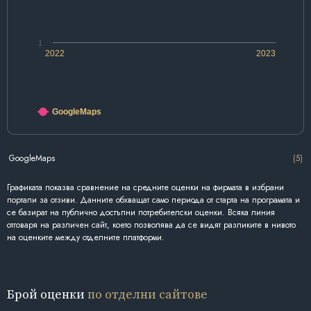
1
2022
2023
GoogleMaps
GoogleMaps
(5)
Графиката показва сравнение на средните оценки на фирмата в избрани
портали за отзиви. Данните обхващат само периода от старта на програмата и
се базират на публично достъпни потребителски оценки. Всяка линия
отговаря на различен сайт, което позволява да се видят разликите в нивото
на оценките между отделните платформи.
Брой оценки
по отделни сайтове