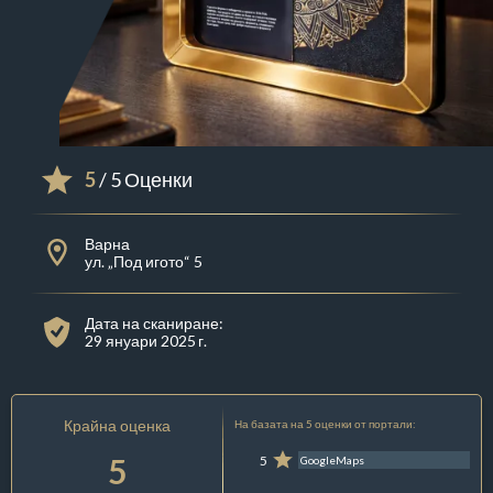
5
/ 5 Оценки
Варна
ул. „Под игото“ 5
Дата на сканиране:
29 януари 2025 г.
Крайна оценка
На базата на 5 оценки от портали:
5
5
GoogleMaps