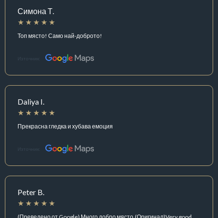
Симона Т.
Топ място! Само най-доброто!
Източник:
Daliya I.
Прекрасна гледка и хубава емоция
Източник:
Peter B.
(Преведено от Google) Много добро място.(Оригинал)Very good