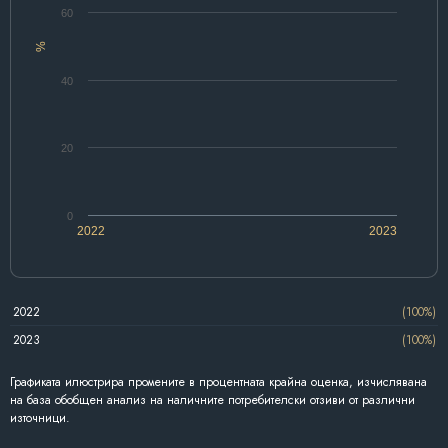
60
%
40
20
0
2022
2023
2022
(100%)
2023
(100%)
Графиката илюстрира промените в процентната крайна оценка, изчислявана
на база обобщен анализ на наличните потребителски отзиви от различни
източници.