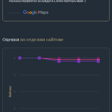
паснаха перфектно за нуждата.Силно препоръчвам : )
Източник:
Оценки
по отделни сайтове
5
4
Рейтинг
3
2