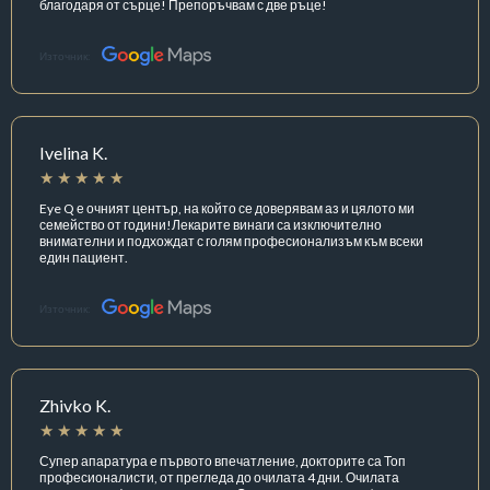
благодаря от сърце! Препоръчвам с две ръце!
Източник:
Ivelina K.
Eye Q е очният център, на който се доверявам аз и цялото ми
семейство от години!Лекарите винаги са изключително
внимателни и подхождат с голям професионализъм към всеки
един пациент.
Източник:
Zhivko K.
Супер апаратура е първото впечатление, докторите са Топ
професионалисти, от прегледа до очилата 4 дни. Очилата