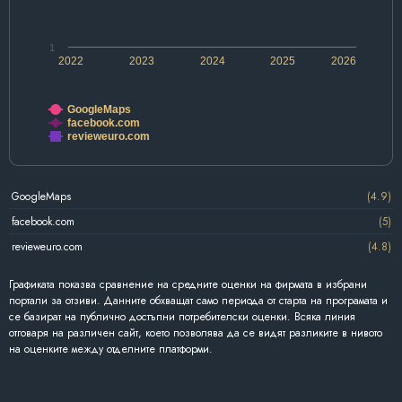
1
2022
2023
2024
2025
2026
GoogleMaps
facebook.com
revieweuro.com
GoogleMaps
(4.9)
facebook.com
(5)
revieweuro.com
(4.8)
Графиката показва сравнение на средните оценки на фирмата в избрани
портали за отзиви. Данните обхващат само периода от старта на програмата и
се базират на публично достъпни потребителски оценки. Всяка линия
отговаря на различен сайт, което позволява да се видят разликите в нивото
на оценките между отделните платформи.