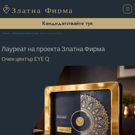
Кандидатствайте тук
Очен център EYE Q
Начало
Медицински кабинети София
Лауреат на проекта
Златна Фирма
Очен център EYE Q