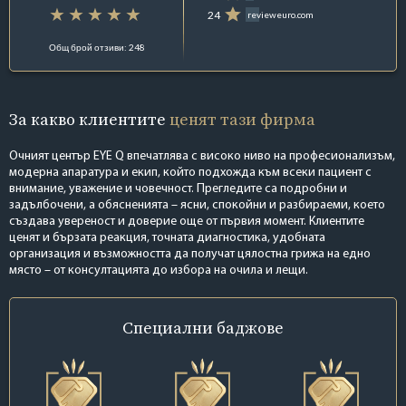
24
revieweuro.com
Общ брой отзиви: 248
За какво клиентите
ценят тази фирма
Очният център EYE Q впечатлява с високо ниво на професионализъм,
модерна апаратура и екип, който подхожда към всеки пациент с
внимание, уважение и човечност. Прегледите са подробни и
задълбочени, а обясненията – ясни, спокойни и разбираеми, което
създава увереност и доверие още от първия момент. Клиентите
ценят и бързата реакция, точната диагностика, удобната
организация и възможността да получат цялостна грижа на едно
място – от консултацията до избора на очила и лещи.
Специални
баджове