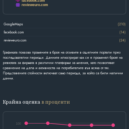
facebook.com
revieweuro.com
GoogleMaps
(210)
facebook.com
(14)
revieweuro.com
(24)
Графиката показва промените в броя на отзивите в отделните портали през
последователни периоди. Данните илюстрират как се е променял броят на
ревютата за фирмата в различни платформи за мнения, като позволяват
сравнение на дела и активността на потребителите във всяка от тях.
Представените стойности включват само периода, за който са били налични
данни.
Крайна оценка
в проценти
100