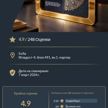
4.9
/ 248 Оценки
Sofia
Младост-4, блок 491, вх.1, партер
Дата на сканиране:
7 март 2026 г.
Крайна оценка
На базата на 248 оценки от портали:
4.9
210
GoogleMaps
14
facebook.com