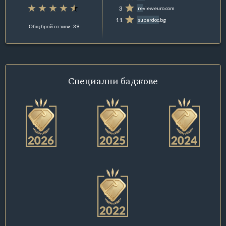
3
revieweuro.com
11
superdoc.bg
Общ брой отзиви: 39
Специални
баджове