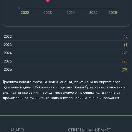
0
2022
2023
2024
2025
2026
2022
(15)
2023
(4)
2024
(20)
2025
(25)
2026
(39)
Графиката показва сумата на всички оценки, присъдени на фирмата през
отделните години. Обобщението представя общия брой отзиви, включени в
анализа за съответния период, независимо от източника им. Данните са
представени за годините, за които е имало налична пълна информация.
HAЧАЛО
СПИСЪК НА ФИРМИТЕ