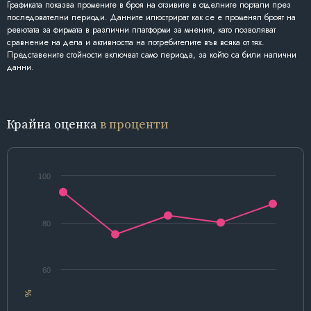
Графиката показва промените в броя на отзивите в отделните портали през
последователни периоди. Данните илюстрират как се е променял броят на
ревютата за фирмата в различни платформи за мнения, като позволяват
сравнение на дела и активността на потребителите във всяка от тях.
Представените стойности включват само периода, за който са били налични
данни.
Крайна оценка
в проценти
100
80
60
%