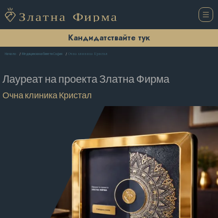
Кандидатствайте тук
Очна клиника Кристал
Начало
Медицински кабинети София
Лауреат на проекта
Златна Фирма
Очна клиника Кристал