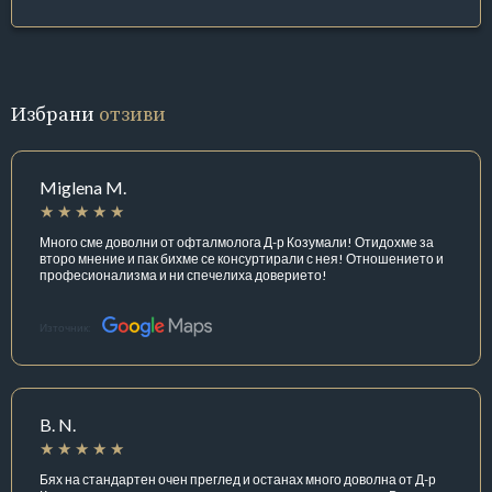
Избрани
отзиви
Miglena M.
Много сме доволни от офталмолога Д-р Козумали! Отидохме за
второ мнение и пак бихме се консуртирали с нея! Отношението и
професионализма и ни спечелиха доверието!
Източник:
B. N.
Бях на стандартен очен преглед и останах много доволна от Д-р