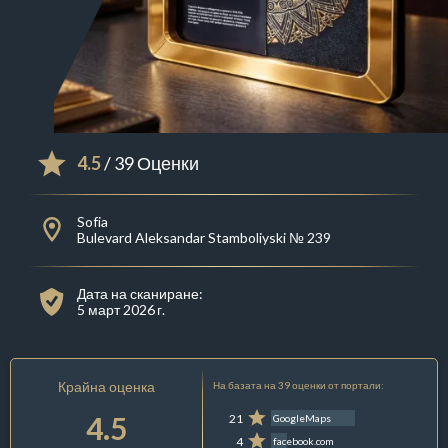
4.5
/ 39 Оценки
Sofia
Bulevard Aleksandar Stamboliyski № 239
Дата на сканиране:
5 март 2026 г.
Крайна оценка
На базата на 39 оценки от портали:
4.5
21
GoogleMaps
4
facebook.com