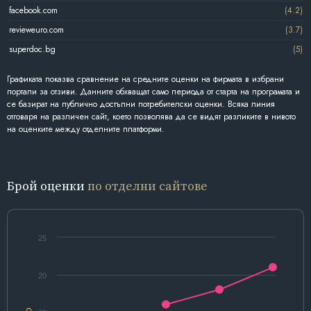
facebook.com
(4.2)
revieweuro.com
(3.7)
superdoc.bg
(5)
Графиката показва сравнение на средните оценки на фирмата в избрани
портали за отзиви. Данните обхващат само периода от старта на програмата и
се базират на публично достъпни потребителски оценки. Всяка линия
отговаря на различен сайт, което позволява да се видят разликите в нивото
на оценките между отделните платформи.
Брой оценки
по отделни сайтове
25
20