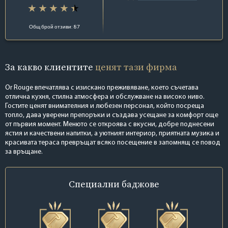
Общ брой отзиви: 87
За какво клиентите
ценят тази фирма
Or Rouge впечатлява с изискано преживяване, което съчетава
отлична кухня, стилна атмосфера и обслужване на високо ниво.
Гостите ценят внимателния и любезен персонал, който посреща
топло, дава уверени препоръки и създава усещане за комфорт още
от първия момент. Менюто се откроява с вкусни, добре поднесени
ястия и качествени напитки, а уютният интериор, приятната музика и
красивата тераса превръщат всяко посещение в запомнящ се повод
за връщане.
Специални
баджове