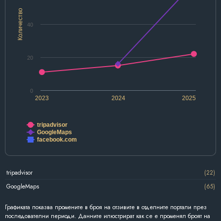
Количество
40
20
0
2023
2024
2025
tripadvisor
GoogleMaps
facebook.com
tripadvisor
(22)
GoogleMaps
(65)
Графиката показва промените в броя на отзивите в отделните портали през
последователни периоди. Данните илюстрират как се е променял броят на