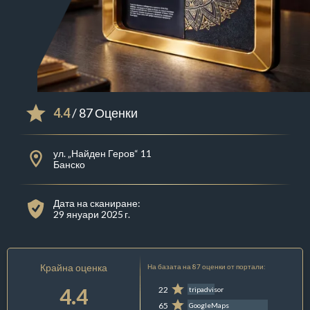
4.4
/ 87 Оценки
ул. „Найден Геров“ 11
Банско
Дата на сканиране:
29 януари 2025 г.
Крайна оценка
На базата на 87 оценки от портали:
4.4
22
tripadvisor
65
GoogleMaps