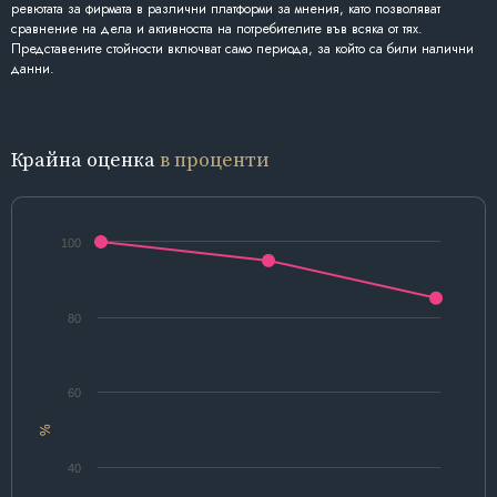
ревютата за фирмата в различни платформи за мнения, като позволяват
сравнение на дела и активността на потребителите във всяка от тях.
Представените стойности включват само периода, за който са били налични
данни.
Крайна оценка
в проценти
100
80
60
%
40