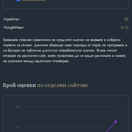
tripadvisor
(5)
GoogleMaps
(4.2)
Графиката показва сравнение на средните оценки на фирмата в избрани
портали за отзиви. Данните обхващат само периода от старта на програмата и
се базират на публично достъпни потребителски оценки. Всяка линия
отговаря на различен сайт, което позволява да се видят разликите в нивото
на оценките между отделните платформи.
Брой оценки
по отделни сайтове
80
60