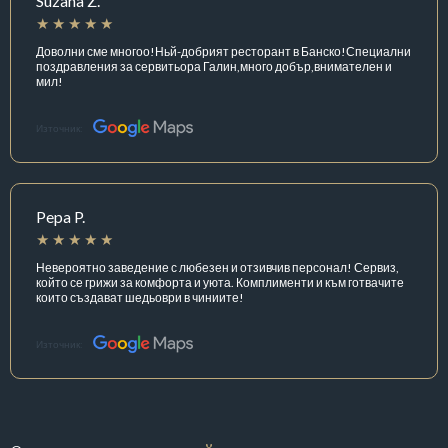
Suzana Z.
Доволни сме многоо!Ньй-добрият ресторант в Банско!Специални
поздравления за сервитьора Галин,много добър,внимателен и
мил!
Източник:
Pepa P.
Невероятно заведение с любезен и отзивчив персонал! Сервиз,
който се грижи за комфорта и уюта. Комплименти и към готвачите
които създават шедьоври в чиниите!
Източник: