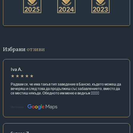
Избрани
отзиви
Iva A.
Радвам се, че има такъв тип заведение в Банско, където можеш да
вечеряш и след това да продължиш със забавлението, вместо да
се местиш някъде. Обедното им меню е веднъж 👌🏼🙌🏼
Източник: