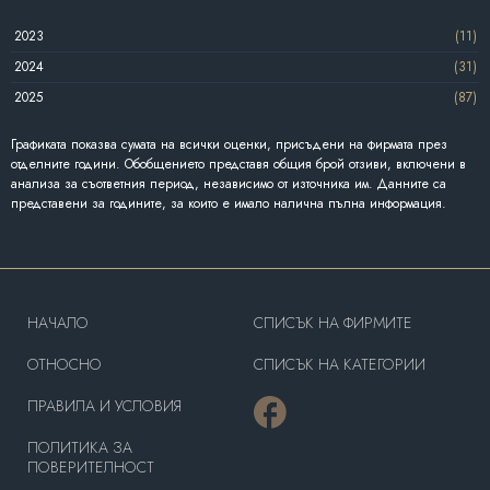
2023
(11)
2024
(31)
2025
(87)
Графиката показва сумата на всички оценки, присъдени на фирмата през
отделните години. Обобщението представя общия брой отзиви, включени в
анализа за съответния период, независимо от източника им. Данните са
представени за годините, за които е имало налична пълна информация.
HAЧАЛО
СПИСЪК НА ФИРМИТЕ
OТНОСНО
СПИСЪК НА КАТЕГОРИИ
ПРАВИЛА И УСЛОВИЯ
ПОЛИТИКА ЗА
ПОВЕРИТЕЛНОСТ