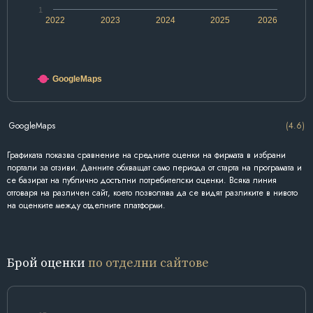
1
2022
2023
2024
2025
2026
GoogleMaps
GoogleMaps
(4.6)
Графиката показва сравнение на средните оценки на фирмата в избрани
портали за отзиви. Данните обхващат само периода от старта на програмата и
се базират на публично достъпни потребителски оценки. Всяка линия
отговаря на различен сайт, което позволява да се видят разликите в нивото
на оценките между отделните платформи.
Брой оценки
по отделни сайтове