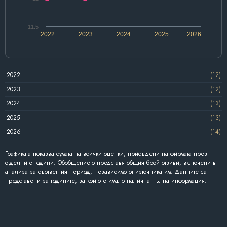
11.5
2022
2023
2024
2025
2026
2022
(12)
2023
(12)
2024
(13)
2025
(13)
2026
(14)
Графиката показва сумата на всички оценки, присъдени на фирмата през
отделните години. Обобщението представя общия брой отзиви, включени в
анализа за съответния период, независимо от източника им. Данните са
представени за годините, за които е имало налична пълна информация.