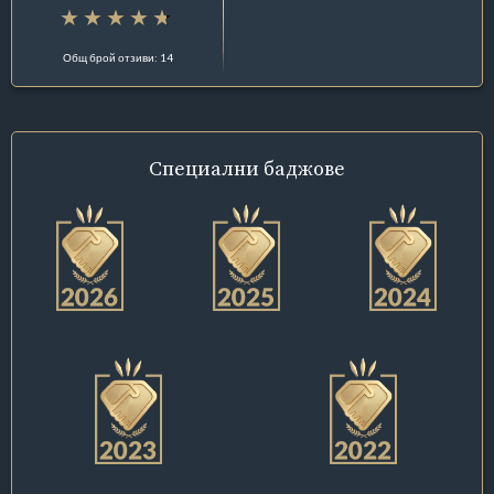
Общ брой отзиви: 14
Специални
баджове