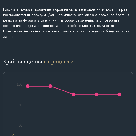
Графиката показва промените в броя на отзивите в отделните портали през
последователни периоди. Данните илюстрират как се е променял броят на
ревютата за фирмата в различни платформи за мнения, като позволяват
сравнение на дела и активността на потребителите във всяка от тях.
Представените стойности включват само периода, за който са били налични
данни.
Крайна оценка
в проценти
100
80
60
%