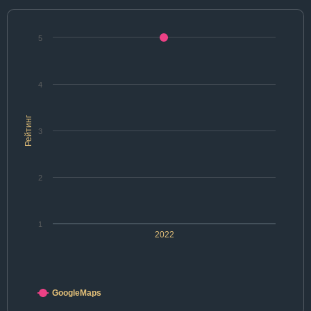
5
4
Рейтинг
3
2
1
2022
GoogleMaps