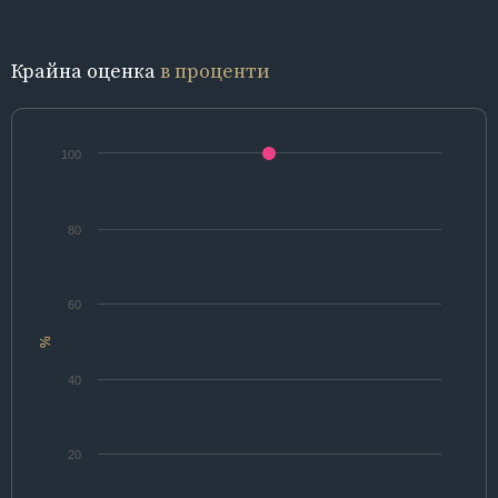
Крайна оценка
в проценти
100
80
60
%
40
20