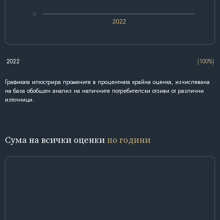
0
2022
2022
(100%)
Графиката илюстрира промените в процентната крайна оценка, изчислявана
на база обобщен анализ на наличните потребителски отзиви от различни
източници.
Сума на всички оценки
по години