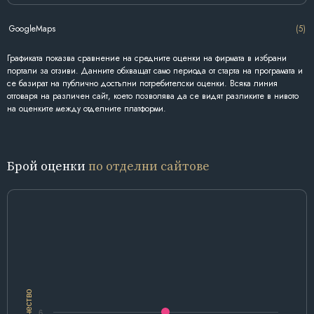
GoogleMaps
(5)
Графиката показва сравнение на средните оценки на фирмата в избрани
портали за отзиви. Данните обхващат само периода от старта на програмата и
се базират на публично достъпни потребителски оценки. Всяка линия
отговаря на различен сайт, което позволява да се видят разликите в нивото
на оценките между отделните платформи.
Брой оценки
по отделни сайтове
Количество
6