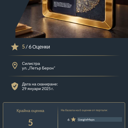
5
/ 6 Оценки
Силистра
ул. „Петър Берон“
Дата на сканиране:
29 януари 2025 г.
Крайна оценка
На базата на 6 оценки от портали:
5
6
GoogleMaps