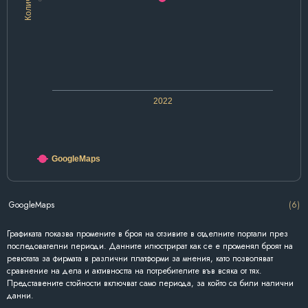
2022
GoogleMaps
GoogleMaps
(6)
Графиката показва промените в броя на отзивите в отделните портали през
последователни периоди. Данните илюстрират как се е променял броят на
ревютата за фирмата в различни платформи за мнения, като позволяват
сравнение на дела и активността на потребителите във всяка от тях.
Представените стойности включват само периода, за който са били налични
данни.