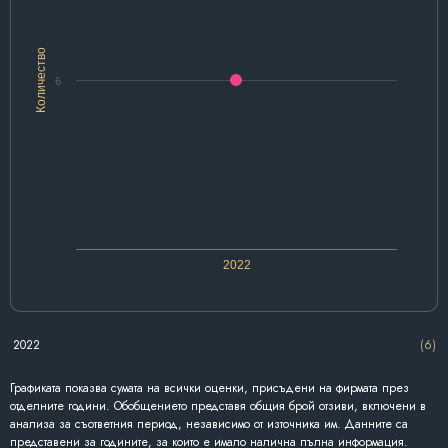
Количество
6
2022
2022
(6)
Графиката показва сумата на всички оценки, присъдени на фирмата през
отделните години. Обобщението представя общия брой отзиви, включени в
анализа за съответния период, независимо от източника им. Данните са
представени за годините, за които е имало налична пълна информация.