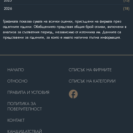
2025
(15)
2026
(18)
Графиката показва сумата на всички оценки, присъдени на фирмата през
отделните години. Обобщението представя общия брой отзиви, включени в
анализа за съответния период, независимо от източника им. Данните са
представени за годините, за които е имало налична пълна информация.
HAЧАЛО
СПИСЪК НА ФИРМИТЕ
OТНОСНО
СПИСЪК НА КАТЕГОРИИ
ПРАВИЛА И УСЛОВИЯ
ПОЛИТИКА ЗА
ПОВЕРИТЕЛНОСТ
КОНТАКТ
КАНДИДАТСТВАЙ