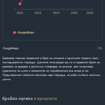
8
2022
2023
2024
2025
2026
GoogleMaps
GoogleMaps
(18)
Графиката показва промените в броя на отзивите в отделните портали през
последователни периоди. Данните илюстрират как се е променял броят на
ревютата за фирмата в различни платформи за мнения, като позволяват
сравнение на дела и активността на потребителите във всяка от тях.
Представените стойности включват само периода, за който са били налични
данни.
Крайна оценка
в проценти