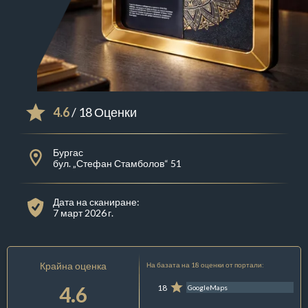
4.6
/ 18 Оценки
Бургас
бул. „Стефан Стамболов“ 51
Дата на сканиране:
7 март 2026 г.
Крайна оценка
На базата на 18 оценки от портали:
4.6
18
GoogleMaps