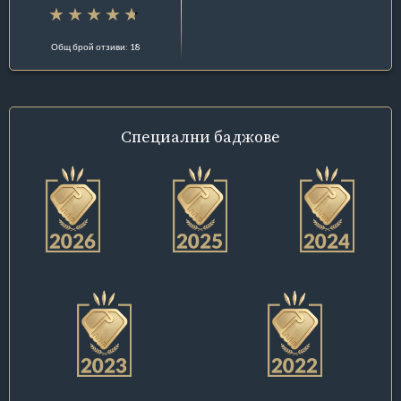
Общ брой отзиви: 18
Специални
баджове