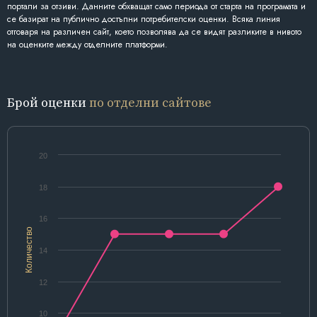
портали за отзиви. Данните обхващат само периода от старта на програмата и
се базират на публично достъпни потребителски оценки. Всяка линия
отговаря на различен сайт, което позволява да се видят разликите в нивото
на оценките между отделните платформи.
Брой оценки
по отделни сайтове
20
18
16
Количество
14
12
10