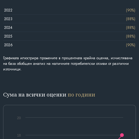
2022
(90%)
2023
(88%)
2024
(88%)
2025
(88%)
2026
(90%)
Графиката илюстрира промените в процентната крайна оценка, изчислявана
на база обобщен анализ на наличните потребителски отзиви от различни
източници.
Сума на всички оценки
по години
20
18