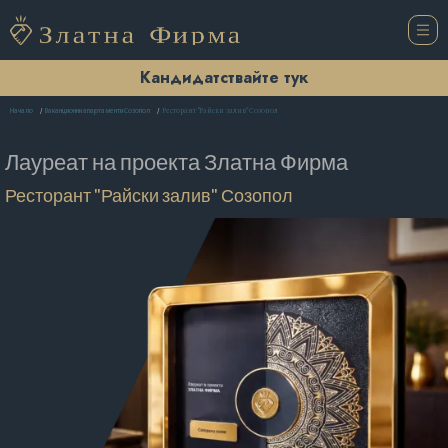
Кандидатствайте тук
Ресторант "Райски залив" Созопол
Начало
Ваканционни апартаменти Созопол
Лауреат на проекта
Златна Фирма
Ресторант "Райски залив" Созопол