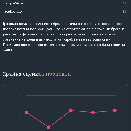
GoogleMaps
(47)
facebook.com
(13)
Графиката показва промените в броя на отзивите в отделните портали през
последователни периоди. Данните илюстрират как се е променял броят на
ревютата за фирмата в различни платформи за мнения, като позволяват
сравнение на дела и активността на потребителите във всяка от тях.
Представените стойности включват само периода, за който са били налични
данни.
Крайна оценка
в проценти
100
80