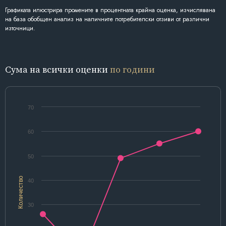
Графиката илюстрира промените в процентната крайна оценка, изчислявана
на база обобщен анализ на наличните потребителски отзиви от различни
източници.
Сума на всички оценки
по години
70
60
50
Количество
40
30