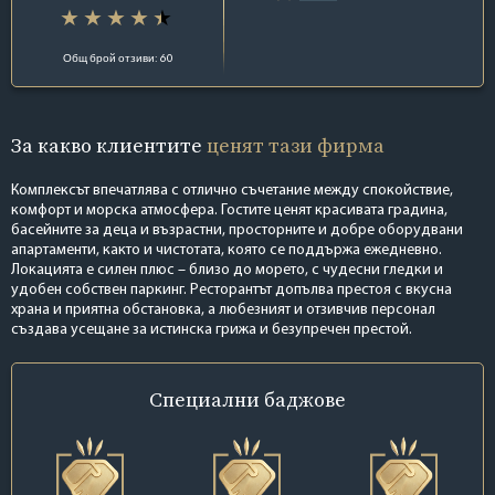
Общ брой отзиви: 60
За какво клиентите
ценят тази фирма
Комплексът впечатлява с отлично съчетание между спокойствие,
комфорт и морска атмосфера. Гостите ценят красивата градина,
басейните за деца и възрастни, просторните и добре оборудвани
апартаменти, както и чистотата, която се поддържа ежедневно.
Локацията е силен плюс – близо до морето, с чудесни гледки и
удобен собствен паркинг. Ресторантът допълва престоя с вкусна
храна и приятна обстановка, а любезният и отзивчив персонал
създава усещане за истинска грижа и безупречен престой.
Специални
баджове