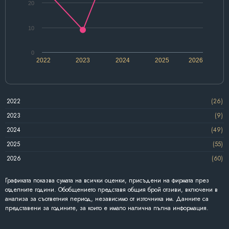
20
10
0
2022
2023
2024
2025
2026
2022
(26)
2023
(9)
2024
(49)
2025
(55)
2026
(60)
Графиката показва сумата на всички оценки, присъдени на фирмата през
отделните години. Обобщението представя общия брой отзиви, включени в
анализа за съответния период, независимо от източника им. Данните са
представени за годините, за които е имало налична пълна информация.