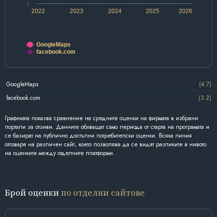
1
2022
2023
2024
2025
2026
GoogleMaps
facebook.com
GoogleMaps
(4.7)
facebook.com
(3.2)
Графиката показва сравнение на средните оценки на фирмата в избрани
портали за отзиви. Данните обхващат само периода от старта на програмата и
се базират на публично достъпни потребителски оценки. Всяка линия
отговаря на различен сайт, което позволява да се видят разликите в нивото
на оценките между отделните платформи.
Брой оценки
по отделни сайтове