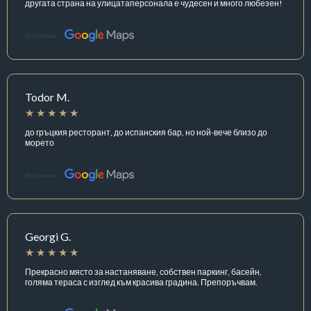
другата страна на улицатаперсонала е чудесен и много любезен!
Източник:
Todor M.
до гръцкия ресторант, до испанския бар, но ной-вече близо до
морето
Източник:
Georgi G.
Прекрасно място за настаняване, собствен паркинг, басейн,
голяма тераса с изглед към красива градина. Препоръчвам.