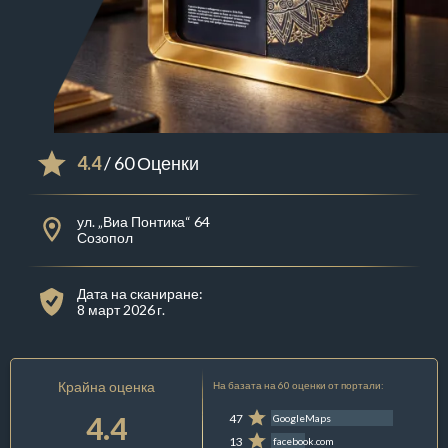
4.4
/ 60 Оценки
ул. „Виа Понтика“ 64
Созопол
Дата на сканиране:
8 март 2026 г.
Крайна оценка
На базата на 60 оценки от портали:
4.4
47
GoogleMaps
13
facebook.com