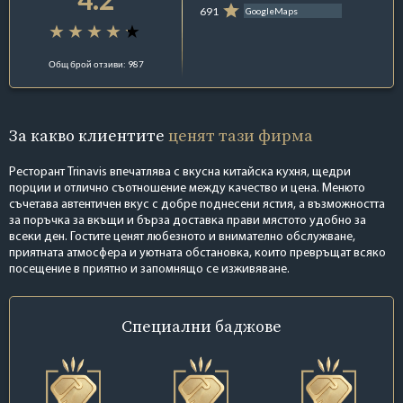
691
GoogleMaps
Общ брой отзиви: 987
За какво клиентите
ценят тази фирма
Ресторант Trinavis впечатлява с вкусна китайска кухня, щедри
порции и отлично съотношение между качество и цена. Менюто
съчетава автентичен вкус с добре поднесени ястия, а възможността
за поръчка за вкъщи и бърза доставка прави мястото удобно за
всеки ден. Гостите ценят любезното и внимателно обслужване,
приятната атмосфера и уютната обстановка, които превръщат всяко
посещение в приятно и запомнящо се изживяване.
Специални
баджове