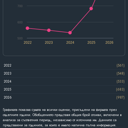
700
600
500
2022
2023
2024
2025
2026
2022
(561)
2023
(548)
2024
(533)
2025
(683)
2026
(987)
Графиката показва сумата на всички оценки, присъдени на фирмата през
отделните години. Обобщението представя общия брой отзиви, включени в
анализа за съответния период, независимо от източника им. Данните са
представени за годините, за които е имало налична пълна информация.