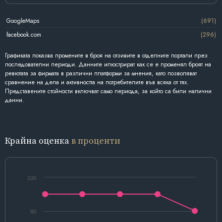
GoogleMaps
(691)
facebook.com
(296)
Графиката показва промените в броя на отзивите в отделните портали през
последователни периоди. Данните илюстрират как се е променял броят на
ревютата за фирмата в различни платформи за мнения, като позволяват
сравнение на дела и активността на потребителите във всяка от тях.
Представените стойности включват само периода, за който са били налични
данни.
Крайна оценка
в проценти
100
80