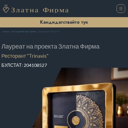
Кандидатствайте тук
Ресторант "Trinavis"
Начало
Ресторанти Велико Търново
Лауреат на проекта
Златна Фирма
Ресторант "Trinavis"
БУЛСТАТ:
204108527