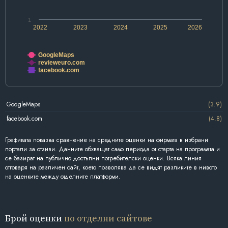
1
2022
2023
2024
2025
2026
GoogleMaps
revieweuro.com
facebook.com
GoogleMaps
(3.9)
facebook.com
(4.8)
Графиката показва сравнение на средните оценки на фирмата в избрани
портали за отзиви. Данните обхващат само периода от старта на програмата и
се базират на публично достъпни потребителски оценки. Всяка линия
отговаря на различен сайт, което позволява да се видят разликите в нивото
на оценките между отделните платформи.
Брой оценки
по отделни сайтове