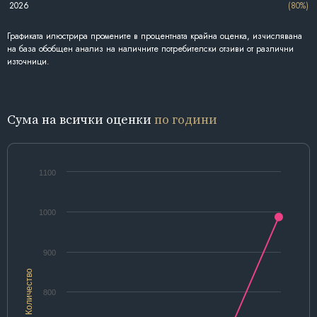
2026
(80%)
Графиката илюстрира промените в процентната крайна оценка, изчислявана
на база обобщен анализ на наличните потребителски отзиви от различни
източници.
Сума на всички оценки
по години
1100
1000
900
Количество
800