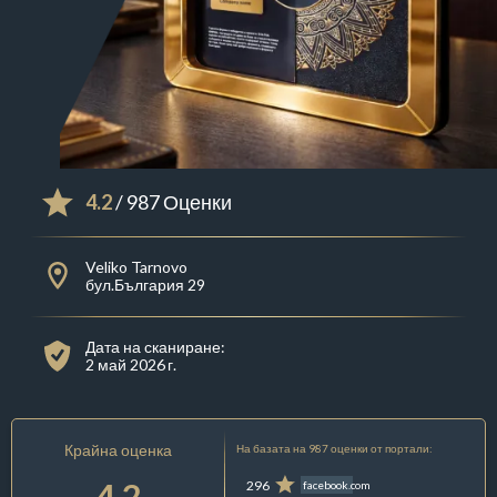
4.2
/ 987 Оценки
Veliko Tarnovo
бул.България 29
Дата на сканиране:
2 май 2026 г.
Крайна оценка
На базата на 987 оценки от портали:
4.2
296
facebook.com