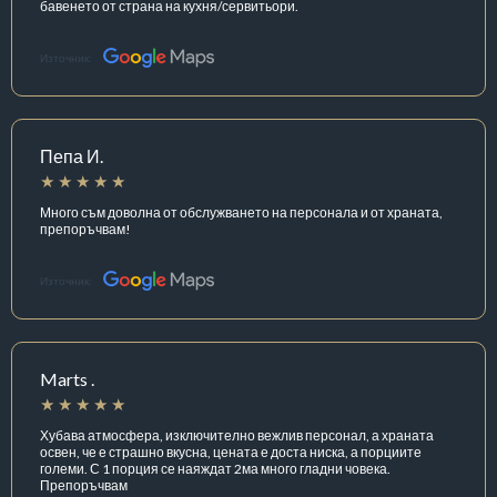
бавенето от страна на кухня/сервитьори.
Източник:
Пепа И.
Много съм доволна от обслужването на персонала и от храната,
препоръчвам!
Източник:
Marts .
Хубава атмосфера, изключително вежлив персонал, а храната
освен, че е страшно вкусна, цената е доста ниска, а порциите
големи. С 1 порция се наяждат 2ма много гладни човека.
Препоръчвам