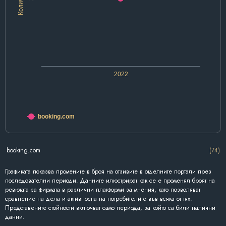
2022
booking.com
booking.com
(74)
Графиката показва промените в броя на отзивите в отделните портали през
последователни периоди. Данните илюстрират как се е променял броят на
ревютата за фирмата в различни платформи за мнения, като позволяват
сравнение на дела и активността на потребителите във всяка от тях.
Представените стойности включват само периода, за който са били налични
данни.