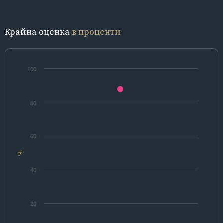
Крайна оценка
в проценти
100
80
60
%
40
20