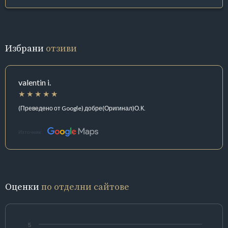
Избрани
отзиви
valentin i.
(Преведено от Google) добре(Оригинал)О.К.
Източник:
Оценки
по отделни сайтове
5