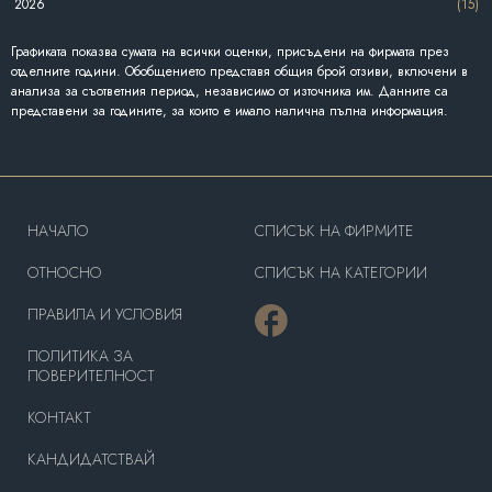
2026
(15)
Графиката показва сумата на всички оценки, присъдени на фирмата през
отделните години. Обобщението представя общия брой отзиви, включени в
анализа за съответния период, независимо от източника им. Данните са
представени за годините, за които е имало налична пълна информация.
HAЧАЛО
СПИСЪК НА ФИРМИТЕ
OТНОСНО
СПИСЪК НА КАТЕГОРИИ
ПРАВИЛА И УСЛОВИЯ
ПОЛИТИКА ЗА
ПОВЕРИТЕЛНОСТ
КОНТАКТ
КАНДИДАТСТВАЙ