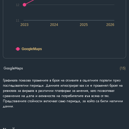
12
11
2023
2024
2025
2026
GoogleMaps
GoogleMaps
(15)
Графиката показва промените в броя на отзивите в отделните портали през
последователни периоди. Данните илюстрират как се е променял броят на
ревютата за фирмата в различни платформи за мнения, като позволяват
сравнение на дела и активността на потребителите във всяка от тях.
Представените стойности включват само периода, за който са били налични
данни.