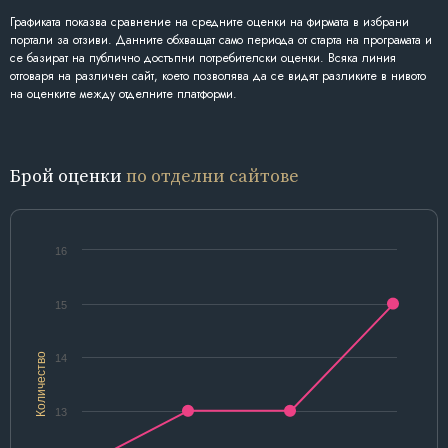
Графиката показва сравнение на средните оценки на фирмата в избрани
портали за отзиви. Данните обхващат само периода от старта на програмата и
се базират на публично достъпни потребителски оценки. Всяка линия
отговаря на различен сайт, което позволява да се видят разликите в нивото
на оценките между отделните платформи.
Брой оценки
по отделни сайтове
16
15
Количество
14
13