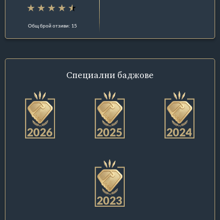
Общ брой отзиви: 15
Специални
баджове