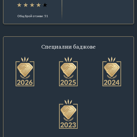
Общ брой отзиви: 51
Специални
баджове