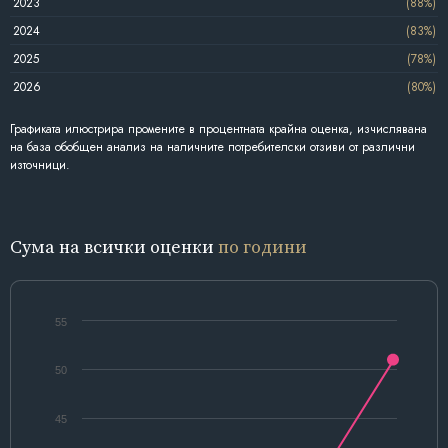
2023
(88%)
2024
(83%)
2025
(78%)
2026
(80%)
Графиката илюстрира промените в процентната крайна оценка, изчислявана
на база обобщен анализ на наличните потребителски отзиви от различни
източници.
Сума на всички оценки
по години
55
50
45