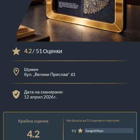
4.2
/ 51 Оценки
Шумен
бул. „Велики Преслав“ 61
Дата на сканиране:
12 април 2026 г.
Крайна оценка
На базата на 51 оценки от портали:
4.2
51
GoogleMaps