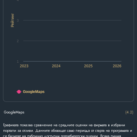
4
Рейтинг
3
2
1
2023
2024
2025
2026
GoogleMaps
GoogleMaps
(4.2)
Графиката показва сравнение на средните оценки на фирмата в избрани
портали за отзиви. Данните обхващат само периода от старта на програмата и
се базират на публично достъпни потребителски оценки. Всяка линия