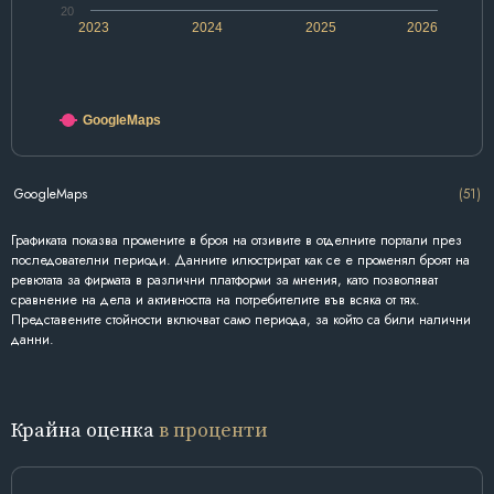
20
2023
2024
2025
2026
GoogleMaps
GoogleMaps
(51)
Графиката показва промените в броя на отзивите в отделните портали през
последователни периоди. Данните илюстрират как се е променял броят на
ревютата за фирмата в различни платформи за мнения, като позволяват
сравнение на дела и активността на потребителите във всяка от тях.
Представените стойности включват само периода, за който са били налични
данни.
Крайна оценка
в проценти