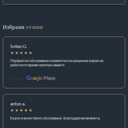
Избрани
отзиви
Svilen G.
Перфектно обслужване и компетентно решение в края на
работното време препоръчвам го
Източник:
anton a.
Бързо и качествено обслужване. Благодаря ви момчета.