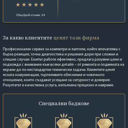
Общ брой отзиви: 24
За какво клиентите
ценят тази фирма
Професионален сервиз за компютри и лаптопи, който впечатлява с
бърза реакция, точна диагностика и решения дори при сложни и
спешни случаи. Екипът работи ефективно, предлага разумни цени и
подхожда с внимание към всеки детайл – от ремонта и подмяната на
екрани до по-нестандартни технически задачи. Клиентите ценят
ясната комуникация, търпеливите обяснения и човечното
отношение, които създават усещане за сигурност и доверие.
Резултатът е качествена услуга, изпълнена прецизно и навреме.
Специални
баджове