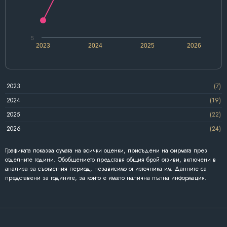
5
2023
2024
2025
2026
2023
(7)
2024
(19)
2025
(22)
2026
(24)
Графиката показва сумата на всички оценки, присъдени на фирмата през
отделните години. Обобщението представя общия брой отзиви, включени в
анализа за съответния период, независимо от източника им. Данните са
представени за годините, за които е имало налична пълна информация.