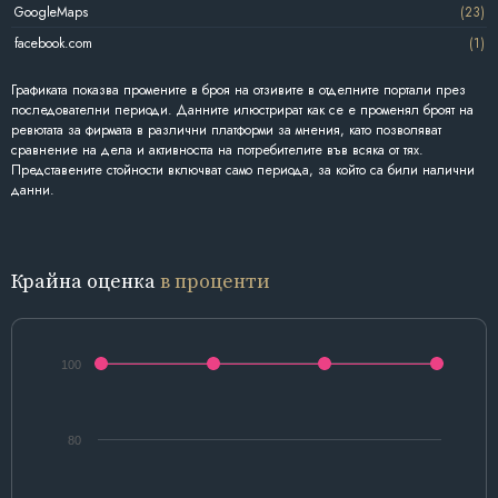
GoogleMaps
(23)
facebook.com
(1)
Графиката показва промените в броя на отзивите в отделните портали през
последователни периоди. Данните илюстрират как се е променял броят на
ревютата за фирмата в различни платформи за мнения, като позволяват
сравнение на дела и активността на потребителите във всяка от тях.
Представените стойности включват само периода, за който са били налични
данни.
Крайна оценка
в проценти
100
80