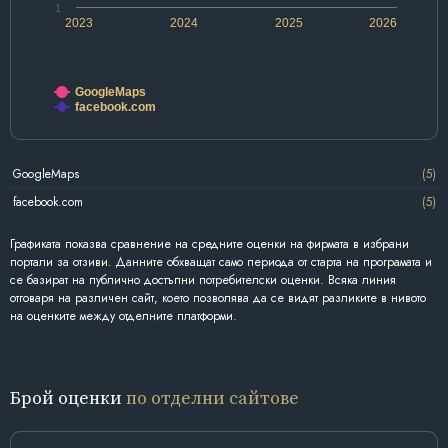
1
2023
2024
2025
2026
GoogleMaps
facebook.com
GoogleMaps
(5)
facebook.com
(5)
Графиката показва сравнение на средните оценки на фирмата в избрани
портали за отзиви. Данните обхващат само периода от старта на програмата и
се базират на публично достъпни потребителски оценки. Всяка линия
отговаря на различен сайт, което позволява да се видят разликите в нивото
на оценките между отделните платформи.
Брой оценки
по отделни сайтове