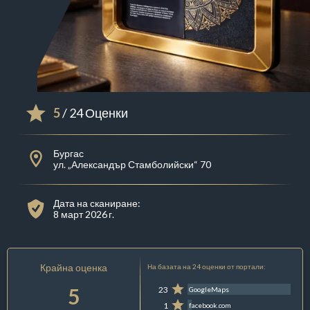
5
/ 24 Оценки
Бургас
ул. „Александър Стамболийски“ 70
Дата на сканиране:
8 март 2026 г.
Крайна оценка
На базата на 24 оценки от портали:
5
23
GoogleMaps
1
facebook.com