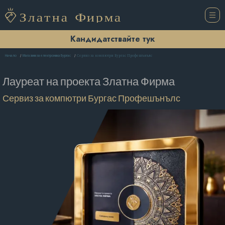
Кандидатствайте тук
Сервиз за компютри Бургас Профешънълс
Начало
Магазини за електроника Бургас
Лауреат на проекта
Златна Фирма
Сервиз за компютри Бургас Профешънълс