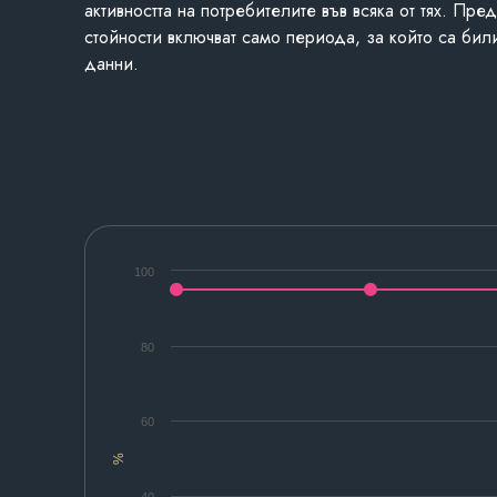
активността на потребителите във всяка от тях. Пре
стойности включват само периода, за който са бил
данни.
100
80
60
%