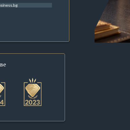
siness.bg
ве