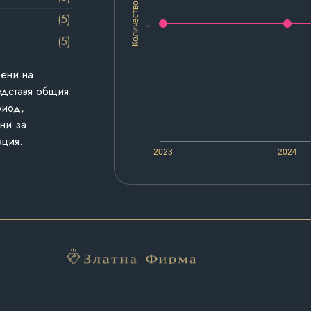
Количество
(5)
5
(5)
дени на
едставя общия
риод,
ни за
ация.
2023
2024