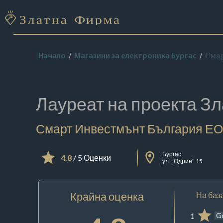
Сма
Начало
Магазини за електроника Бургас
Лауреат на проекта
Зл
Смарт Инвестмънт България Е
Бургас
4.8
/ 5 Оценки
ул. „Одрин“ 15
Крайна оценка
На база
1
G