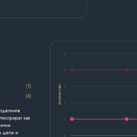
5
4
(1)
Количество
3
(4)
2
отделните
люстрират как
1
лични
а дела и
0