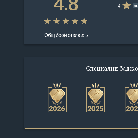
4.8
4
bu
Общ брой отзиви: 5
Специални
баджо