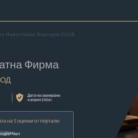
рт Инвестмънт България ЕООД
атна Фирма
ООД
Дата на сканиране:
6 април 2026 г.
та на 5 оценки от портали:
oogleMaps