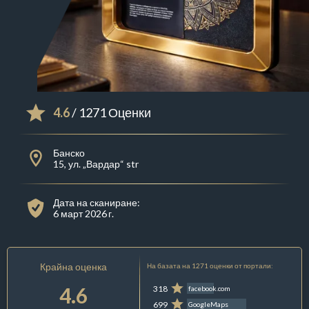
4.6
/ 1271 Оценки
Банско
15, ул. „Вардар“ str
Дата на сканиране:
6 март 2026 г.
Крайна оценка
На базата на 1271 оценки от портали:
4.6
318
facebook.com
699
GoogleMaps