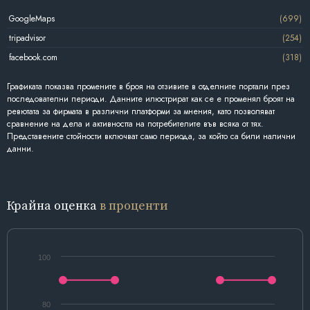
GoogleMaps
(699)
tripadvisor
(254)
facebook.com
(318)
Графиката показва промените в броя на отзивите в отделните портали през
последователни периоди. Данните илюстрират как се е променял броят на
ревютата за фирмата в различни платформи за мнения, като позволяват
сравнение на дела и активността на потребителите във всяка от тях.
Представените стойности включват само периода, за който са били налични
данни.
Крайна оценка
в проценти
100
80