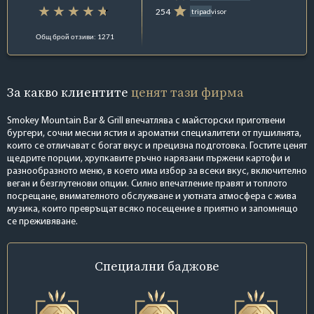
254
tripadvisor
Общ брой отзиви: 1271
За какво клиентите
ценят тази фирма
Smokey Mountain Bar & Grill впечатлява с майсторски приготвени
бургери, сочни месни ястия и ароматни специалитети от пушилнята,
които се отличават с богат вкус и прецизна подготовка. Гостите ценят
щедрите порции, хрупкавите ръчно нарязани пържени картофи и
разнообразното меню, в което има избор за всеки вкус, включително
веган и безглутенови опции. Силно впечатление правят и топлото
посрещане, внимателното обслужване и уютната атмосфера с жива
музика, които превръщат всяко посещение в приятно и запомнящо
се преживяване.
Специални
баджове