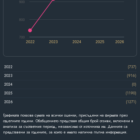
900
800
700
2022
2023
2024
2025
2026
2022
(737)
2023
(916)
2024
(0)
2025
(1190)
2026
(1271)
Графиката показва сумата на всички оценки, присъдени на фирмата през
отделните години. Обобщението представя общия брой отзиви, включени в
анализа за съответния период, независимо от източника им. Данните са
представени за годините, за които е имало налична пълна информация.