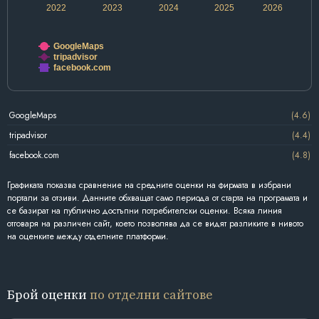
2022
2023
2024
2025
2026
GoogleMaps
tripadvisor
facebook.com
GoogleMaps
(4.6)
tripadvisor
(4.4)
facebook.com
(4.8)
Графиката показва сравнение на средните оценки на фирмата в избрани
портали за отзиви. Данните обхващат само периода от старта на програмата и
се базират на публично достъпни потребителски оценки. Всяка линия
отговаря на различен сайт, което позволява да се видят разликите в нивото
на оценките между отделните платформи.
Брой оценки
по отделни сайтове