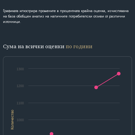
Графиката илюстрира промените в процентната крайна оценка, изчислявана
на база обобщен анализ на наличните потребителски отзиви от различни
източници.
Сума на всички оценки
по години
1300
1200
1100
Количество
1000