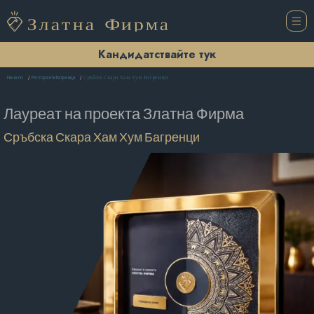
Кандидатствайте тук
Сръбска Скара Хам Хум Багренци
Начало
Ресторанти Багренци
Лауреат на проекта
Златна Фирма
Сръбска Скара Хам Хум Багренци