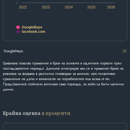
0
2022
2023
2024
2025
2026
GoogleMaps
facebook.com
GoogleMaps
(5)
Графиката показва промените в броя на отзивите в отделните портали през
последователни периоди. Данните илюстрират как се е променял броят на
ревютата за фирмата в различни платформи за мнения, като позволяват
сравнение на дела и активността на потребителите във всяка от тях.
Представените стойности включват само периода, за който са били налични
данни.
Крайна оценка
в проценти