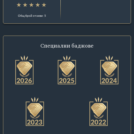
Общ брой отзиви: 5
Специални
баджове