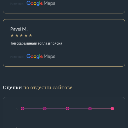
Източник:
Pavel M.
Топ скара винаги топла и прясна
Източник:
Оценки
по отделни сайтове
5