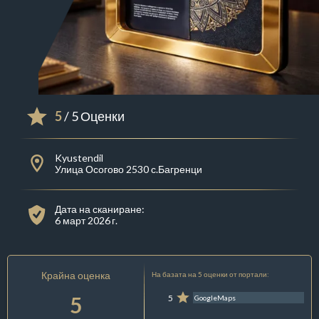
5
/ 5 Оценки
Kyustendil
Улица Осогово 2530 с.Багренци
Дата на сканиране:
6 март 2026 г.
Крайна оценка
На базата на 5 оценки от портали:
5
5
GoogleMaps