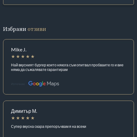
Избрани
отзиви
Mike J.
Най вкусният бургер които някога съм опитвал пробваите го и вие
няма да съжалявате гарантирам
Източник:
Димитър М.
Супер вкусна скара препоръчвам я на всеки