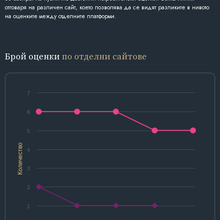
отговаря на различен сайт, което позволява да се видят разликите в нивото
на оценките между отделните платформи.
Брой оценки
по отделни сайтове
7
6
5
Количество
4
3
2
1