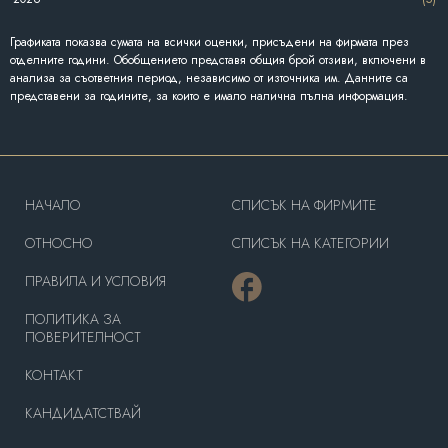
Графиката показва сумата на всички оценки, присъдени на фирмата през
отделните години. Обобщението представя общия брой отзиви, включени в
анализа за съответния период, независимо от източника им. Данните са
представени за годините, за които е имало налична пълна информация.
HAЧАЛО
СПИСЪК НА ФИРМИТЕ
OТНОСНО
СПИСЪК НА КАТЕГОРИИ
ПРАВИЛА И УСЛОВИЯ
ПОЛИТИКА ЗА
ПОВЕРИТЕЛНОСТ
КОНТАКТ
КАНДИДАТСТВАЙ