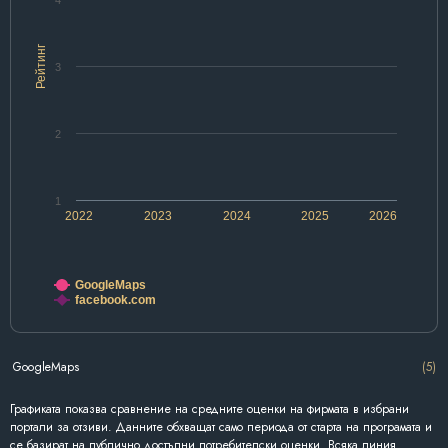
4
Рейтинг
3
2
1
2022
2023
2024
2025
2026
GoogleMaps
facebook.com
GoogleMaps
(5)
Графиката показва сравнение на средните оценки на фирмата в избрани
портали за отзиви. Данните обхващат само периода от старта на програмата и
се базират на публично достъпни потребителски оценки. Всяка линия