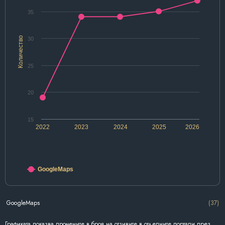
35
Количество
30
25
20
15
2022
2023
2024
2025
2026
GoogleMaps
GoogleMaps
(37)
Графиката показва промените в броя на отзивите в отделните портали през