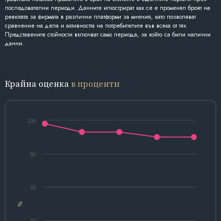
последователни периоди. Данните илюстрират как се е променял броят на
ревютата за фирмата в различни платформи за мнения, като позволяват
сравнение на дела и активността на потребителите във всяка от тях.
Представените стойности включват само периода, за който са били налични
данни.
Крайна оценка
в проценти
100
80
60
%
40