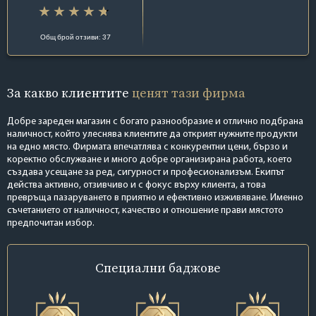
Общ брой отзиви: 37
За какво клиентите
ценят тази фирма
Добре зареден магазин с богато разнообразие и отлично подбрана
наличност, който улеснява клиентите да открият нужните продукти
на едно място. Фирмата впечатлява с конкурентни цени, бързо и
коректно обслужване и много добре организирана работа, което
създава усещане за ред, сигурност и професионализъм. Екипът
действа активно, отзивчиво и с фокус върху клиента, а това
превръща пазаруването в приятно и ефективно изживяване. Именно
съчетанието от наличност, качество и отношение прави мястото
предпочитан избор.
Специални
баджове