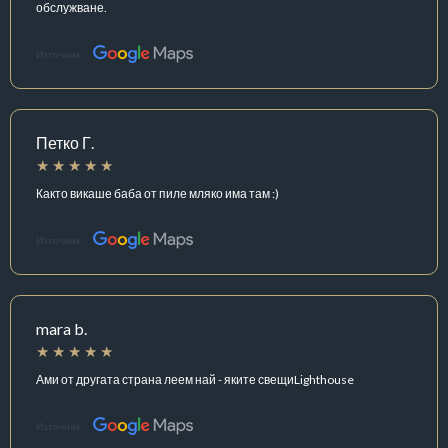
обслужване.
Източник:
Петко Г.
Както викаше баба от пиле мляко има там :)
Източник:
mara b.
Ами от другата страна леем най - яките свещиLighthouse
Източник: