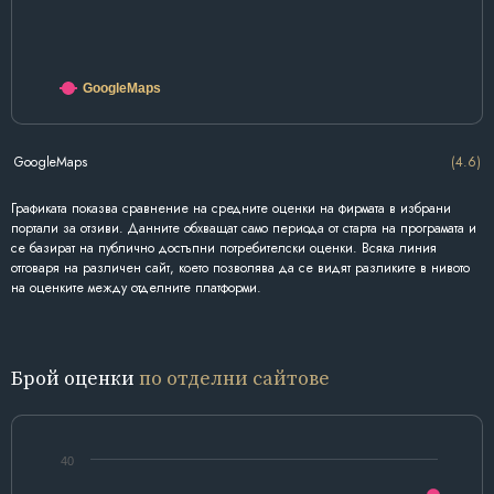
GoogleMaps
GoogleMaps
(4.6)
Графиката показва сравнение на средните оценки на фирмата в избрани
портали за отзиви. Данните обхващат само периода от старта на програмата и
се базират на публично достъпни потребителски оценки. Всяка линия
отговаря на различен сайт, което позволява да се видят разликите в нивото
на оценките между отделните платформи.
Брой оценки
по отделни сайтове
40