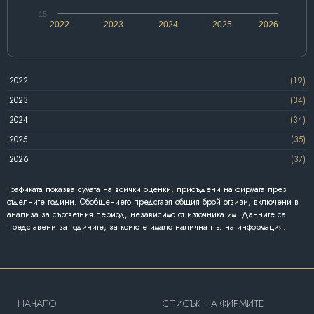
15
2022
2023
2024
2025
2026
2022
(19)
2023
(34)
2024
(34)
2025
(35)
2026
(37)
Графиката показва сумата на всички оценки, присъдени на фирмата през
отделните години. Обобщението представя общия брой отзиви, включени в
анализа за съответния период, независимо от източника им. Данните са
представени за годините, за които е имало налична пълна информация.
HAЧАЛО
СПИСЪК НА ФИРМИТЕ