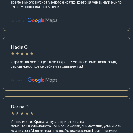
време е много вкусно! Менюто е кратко, което за мен винаги е било
плюс. А персоналът е 6 точки!
Източник:
Nadia G.
Страхотно местенце с вкусна храна! Ако посетим отново града,
със сигурност ще се отбием за хапване тук!
Източник:
Darina D.
Уютно място. Храната вкусна приготвена на
момента.Обслужването на ниво.Вежливи, внимателни, усмихнати
млади хора.Менюто издържано.Успех им желая.При възможност