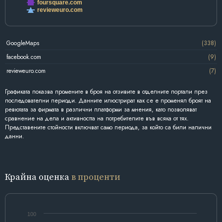
foursquare.com
revieweuro.com
GoogleMaps
(338)
facebook.com
(9)
revieweuro.com
(7)
Графиката показва промените в броя на отзивите в отделните портали през
последователни периоди. Данните илюстрират как се е променял броят на
ревютата за фирмата в различни платформи за мнения, като позволяват
сравнение на дела и активността на потребителите във всяка от тях.
Представените стойности включват само периода, за който са били налични
данни.
Крайна оценка
в проценти
100