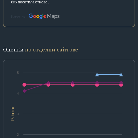
бих посетила отново .
Източник:
Оценки
по отделни сайтове
5
4
Рейтинг
3
2