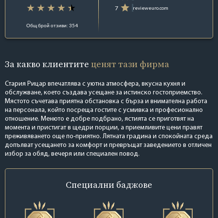
7
revieweuro.com
Общ брой отзиви: 354
За какво клиентите
ценят тази фирма
Стария Рицар впечатлява с уютна атмосфера, вкусна кухня и
обслужване, което създава усещане за истинско гостоприемство.
Мястото съчетава приятна обстановка с бърза и внимателна работа
на персонала, който посреща гостите с усмивка и професионално
отношение. Менюто е добре подбрано, ястията се приготвят на
момента и пристигат в щедри порции, а приемливите цени правят
преживяването още по-приятно. Лятната градина и спокойната среда
допълват усещането за комфорт и превръщат заведението в отличен
избор за обяд, вечеря или специален повод.
Специални
баджове