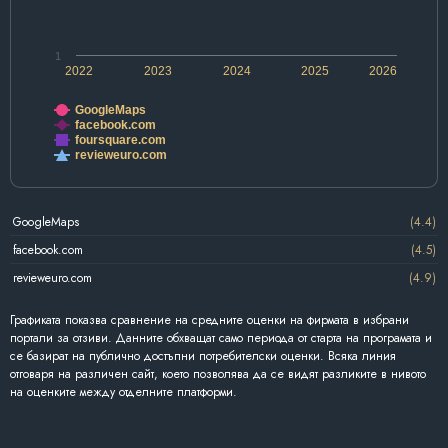
1
2022
2023
2024
2025
2026
GoogleMaps
facebook.com
foursquare.com
revieweuro.com
GoogleMaps
(4.4)
facebook.com
(4.5)
revieweuro.com
(4.9)
Графиката показва сравнение на средните оценки на фирмата в избрани
портали за отзиви. Данните обхващат само периода от старта на програмата и
се базират на публично достъпни потребителски оценки. Всяка линия
отговаря на различен сайт, което позволява да се видят разликите в нивото
на оценките между отделните платформи.