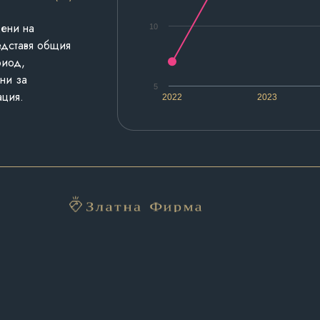
дени на
10
едставя общия
риод,
ни за
5
ация.
2022
2023