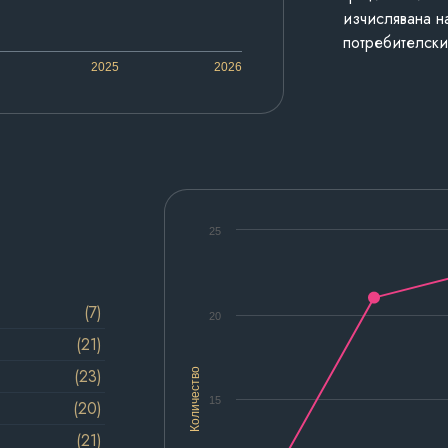
изчислявана н
потребителски
2025
2026
25
(7)
20
(21)
(23)
Количество
15
(20)
(21)