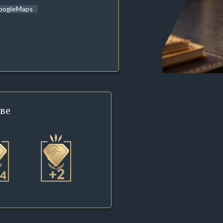
oogleMaps
ве
+2