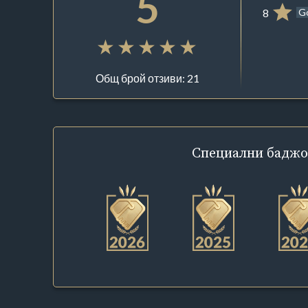
5
8
G
Общ брой отзиви: 21
Специални
баджо