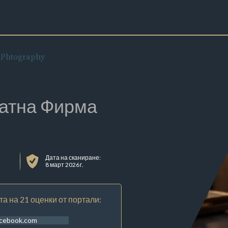
t Phtography
атна Фирма
Дата на сканиране:
8 март 2026 г.
та на 21 оценки от портали:
acebook.com