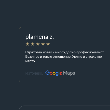
plamena z.
Страхотен човек и много добър професионалист.
Вежливо и топло отношение. Уютно и страхотно
място.
Източник: