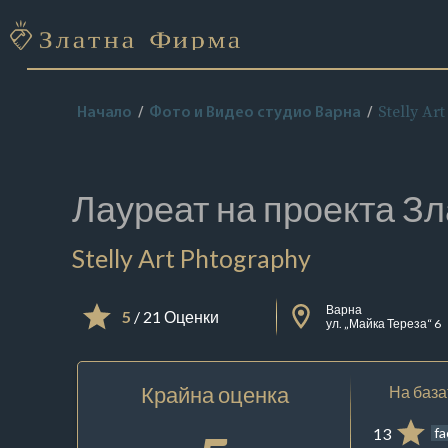
Stelly Ar
Начало
Фото и Видео студио Варна
Лауреат на проекта
Зл
Stelly Art Phtography
Варна
5
/ 21 Оценки
ул. „Майка Тереза“ 6
Крайна оценка
На база
13
f