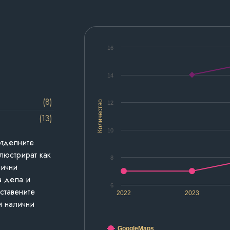
16
14
(8)
Количество
12
(13)
10
отделните
люстрират как
8
лични
а дела и
6
дставените
2022
2023
и налични
GoogleMaps