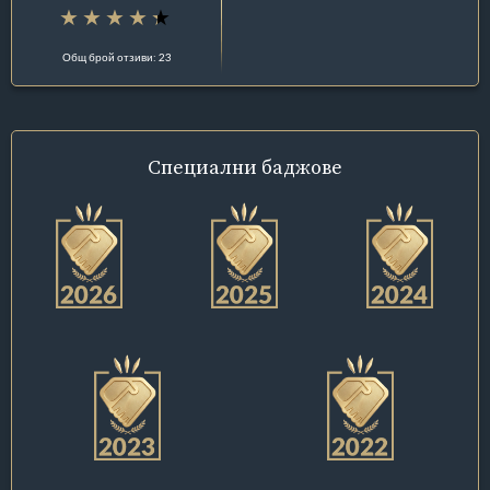
Общ брой отзиви: 23
Специални
баджове