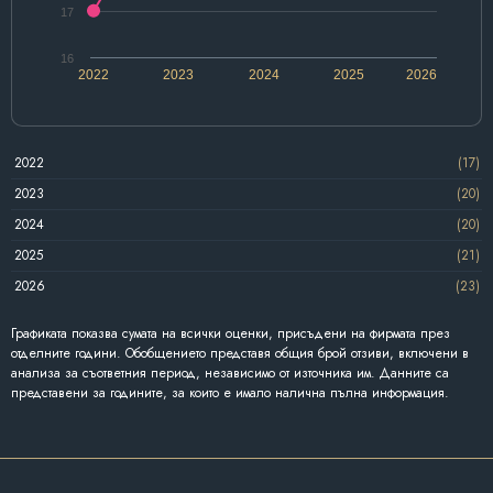
17
16
2022
2023
2024
2025
2026
2022
(17)
2023
(20)
2024
(20)
2025
(21)
2026
(23)
Графиката показва сумата на всички оценки, присъдени на фирмата през
отделните години. Обобщението представя общия брой отзиви, включени в
анализа за съответния период, независимо от източника им. Данните са
представени за годините, за които е имало налична пълна информация.