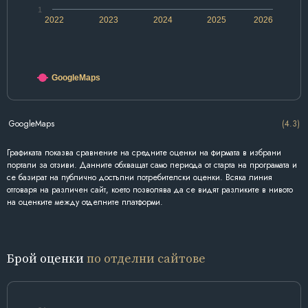
1
2022
2023
2024
2025
2026
GoogleMaps
GoogleMaps
(4.3)
Графиката показва сравнение на средните оценки на фирмата в избрани
портали за отзиви. Данните обхващат само периода от старта на програмата и
се базират на публично достъпни потребителски оценки. Всяка линия
отговаря на различен сайт, което позволява да се видят разликите в нивото
на оценките между отделните платформи.
Брой оценки
по отделни сайтове