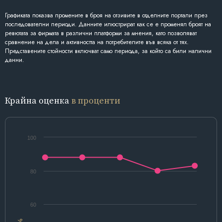
Графиката показва промените в броя на отзивите в отделните портали през
последователни периоди. Данните илюстрират как се е променял броят на
ревютата за фирмата в различни платформи за мнения, като позволяват
сравнение на дела и активността на потребителите във всяка от тях.
Представените стойности включват само периода, за който са били налични
данни.
Крайна оценка
в проценти
100
80
60
%