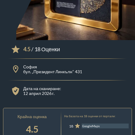
4.5
/ 18 Оценки
София
бул. „Президент Линкълн“ 431
Дата на сканиране:
12 април 2026 г.
Крайна оценка
На базата на 18 оценки от портали:
4.5
18
GoogleMaps