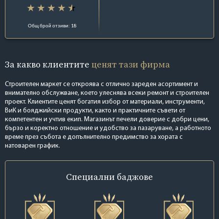
Общ брой отзиви: 18
За какво клиентите
ценят тази фирма
Строителен маркет се откроява с отлично зареден асортимент и
внимателно обслужване, което улеснява всеки ремонт и строителен
проект. Клиентите ценят богатия избор от материали, инструменти,
ВиК и бояджийски продукти, както и практичните съвети от
компетентен и учтив екип. Магазинът печели доверие с добри цени,
бързо и коректно отношение и удобство за пазаруване, а работното
време през събота е допълнително предимство за хората с
натоварен график.
Специални
баджове