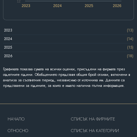
12
2023
2024
2025
2026
2023
(13)
2024
(14)
2025
(15)
2026
(18)
Графиката показва сумата на всички оценки, присъдени на фирмата през
отделните години. Обобщението представя общия брой отзиви, включени в
анализа за съответния период, независимо от източника им. Данните са
представени за годините, за които е имало налична пълна информация.
HAЧАЛО
СПИСЪК НА ФИРМИТЕ
OТНОСНО
СПИСЪК НА КАТЕГОРИИ