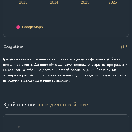
2023
2024
2025
2026
GoogleMaps
GoogleMaps
(4.5)
Графиката показва сравнение на средните оценки на фирмата в избрани
портали за отзиви. Данните обхващат само периода от старта на програмата и
се базират на публично достъпни потребителски оценки. Всяка линия
отговаря на различен сайт, което позволява да се видят разликите в нивото
на оценките между отделните платформи.
Брой оценки
по отделни сайтове
19