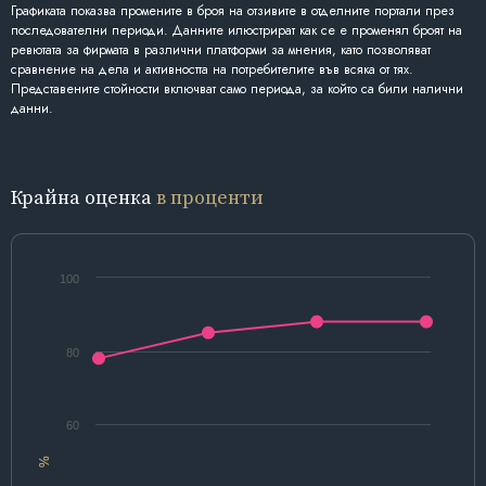
Графиката показва промените в броя на отзивите в отделните портали през
последователни периоди. Данните илюстрират как се е променял броят на
ревютата за фирмата в различни платформи за мнения, като позволяват
сравнение на дела и активността на потребителите във всяка от тях.
Представените стойности включват само периода, за който са били налични
данни.
Крайна оценка
в проценти
100
80
60
%