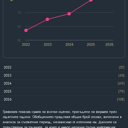
70
60
50
2022
2023
2024
2025
2026
2022
(57)
2023
(65)
2024
(69)
2025
(79)
2026
(108)
Графиката показва сумата на всички оценки, присъдени на фирмата през
отделните години. Обобщението представя общия брой отзиви, включени в
анализа за съответния период, независимо от източника им. Данните са
представени за годините, за които е имало налична пълна информация.