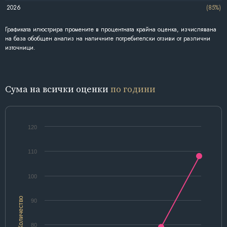
2026
(85%)
Графиката илюстрира промените в процентната крайна оценка, изчислявана
на база обобщен анализ на наличните потребителски отзиви от различни
източници.
Сума на всички оценки
по години
120
110
100
Количество
90
80