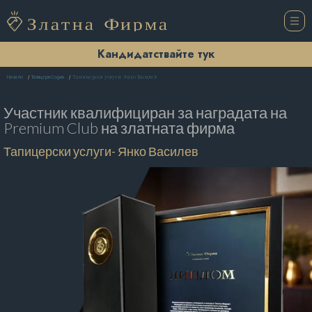
Кандидатствайте тук
Тапицерски услуги- Янко Василев
Начало
Тапицери София
Участник квалифициран за наградата на
Premium Club на златната фирма
Тапицерски услуги- Янко Василев