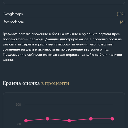
GoogleMaps
(102)
facebook.com
(6)
Графиката показва промените в броя на отзивите в отделните портали през
последователни периоди. Данните илюстрират как се е променял броят на
ревютата за фирмата в различни платформи за мнения, като позволяват
сравнение на дела и активността на потребителите във всяка от тях.
Представените стойности включват само периода, за който са били налични
данни.
Крайна оценка
в проценти
100
80