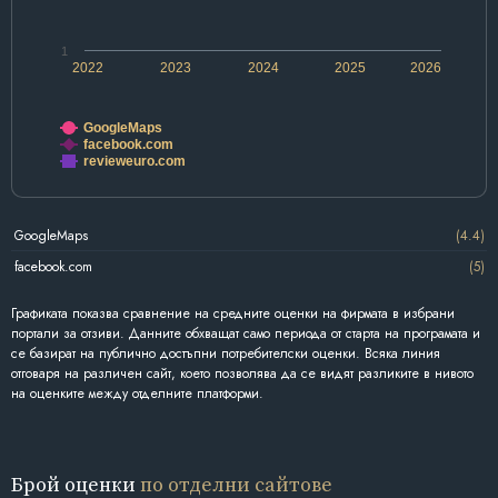
1
2022
2023
2024
2025
2026
GoogleMaps
facebook.com
revieweuro.com
GoogleMaps
(4.4)
facebook.com
(5)
Графиката показва сравнение на средните оценки на фирмата в избрани
портали за отзиви. Данните обхващат само периода от старта на програмата и
се базират на публично достъпни потребителски оценки. Всяка линия
отговаря на различен сайт, което позволява да се видят разликите в нивото
на оценките между отделните платформи.
Брой оценки
по отделни сайтове