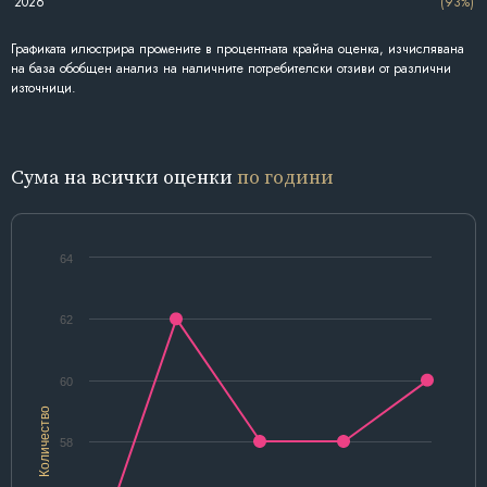
2026
(93%)
Графиката илюстрира промените в процентната крайна оценка, изчислявана
на база обобщен анализ на наличните потребителски отзиви от различни
източници.
Сума на всички оценки
по години
64
62
60
Количество
58