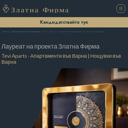
Кандидатствайте тук
Tevi Aparts - Апартаменти във Варна | Нощувки във Варна
Начало
Ваканционни апартаменти Варна
Лауреат на проекта
Златна Фирма
Tevi Aparts - Апартаменти във Варна | Нощувки във
Варна