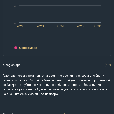
2
1
2022
2023
2024
2025
2026
GoogleMaps
GoogleMaps
(4.7)
Графиката показва сравнение на средните оценки на фирмата в избрани
портали за отзиви. Данните обхващат само периода от старта на програмата и
се базират на публично достъпни потребителски оценки. Всяка линия
отговаря на различен сайт, което позволява да се видят разликите в нивото
на оценките между отделните платформи.