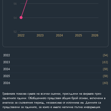
56
54
52
2022
2023
2024
2025
2026
2022
(54)
2023
(62)
2024
(58)
2025
(58)
2026
(60)
Графиката показва сумата на всички оценки, присъдени на фирмата през
отделните години. Обобщението представя общия брой отзиви, включени в
анализа за съответния период, независимо от източника им. Данните са
представени за годините, за които е имало налична пълна информация.