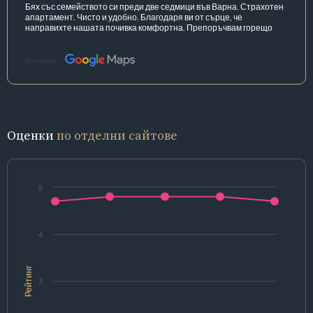
Бях със семейството си преди две седмици във Варна. Страхотен
апартамент. Чисто и удобно. Благодаря ви от сърце, че
направихте нашата почивка комфортна. Препоръчвам горещо
Източник:
Оценки
по отделни сайтове
5
4
Рейтинг
3