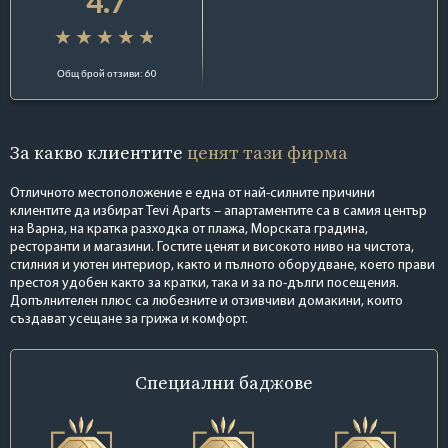
4.7
Общ брой отзиви: 60
За какво клиентите
ценят тази фирма
Отличното местоположение е една от най-силните причини
клиентите да избират Tevi Aparts – апартаментите са в самия център
на Варна, на кратка разходка от плажа, Морската градина,
ресторанти и магазини. Гостите ценят и високото ниво на чистота,
стилния и уютен интериор, както и пълното оборудване, което прави
престоя удобен както за кратки, така и за по-дълги посещения.
Допълнителен плюс са любезните и отзивчиви домакини, които
създават усещане за грижа и комфорт.
Специални
баджове