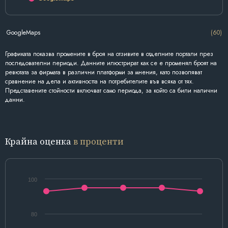
GoogleMaps
(60)
Графиката показва промените в броя на отзивите в отделните портали през
последователни периоди. Данните илюстрират как се е променял броят на
ревютата за фирмата в различни платформи за мнения, като позволяват
сравнение на дела и активността на потребителите във всяка от тях.
Представените стойности включват само периода, за който са били налични
данни.
Крайна оценка
в проценти
100
80