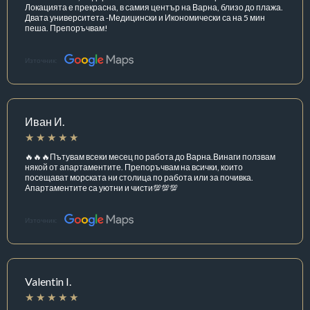
Локацията е прекрасна, в самия център на Варна, близо до плажа.
Двата университета -Медицински и Икономически са на 5 мин
пеша. Препоръчвам!
Източник:
Иван И.
🔥🔥🔥Пътувам всеки месец по работа до Варна.Винаги ползвам
някой от апартаментите. Препоръчвам на всички, които
посещават морската ни столица по работа или за почивка.
Апартаментите са уютни и чисти💯💯💯
Източник:
Valentin I.