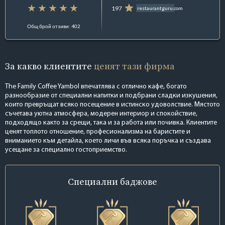
197
restaurantguru.com
Общ брой отзиви: 402
За какво клиентите
ценят тази фирма
The Family Coffee Yambol впечатлява с отлично кафе, богато
разнообразие от специални напитки и подбрани сладки изкушения,
които превръщат всяко посещение в истинско удоволствие. Мястото
съчетава уютна атмосфера, модерен интериор и спокойствие,
подходящо както за срещи, така и за работа или почивка. Клиентите
ценят топлото отношение, професионализма на баристите и
вниманието към детайла, което личи във всяка поръчка и създава
усещане за специално гостоприемство.
Специални
баджове