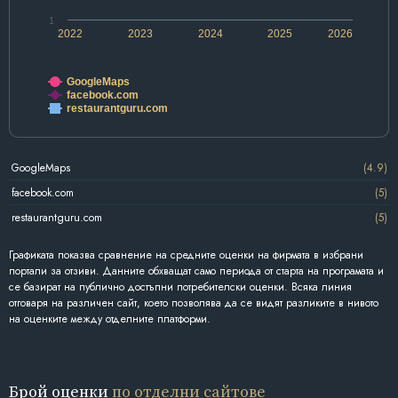
1
2022
2023
2024
2025
2026
GoogleMaps
facebook.com
restaurantguru.com
GoogleMaps
(4.9)
facebook.com
(5)
restaurantguru.com
(5)
Графиката показва сравнение на средните оценки на фирмата в избрани
портали за отзиви. Данните обхващат само периода от старта на програмата и
се базират на публично достъпни потребителски оценки. Всяка линия
отговаря на различен сайт, което позволява да се видят разликите в нивото
на оценките между отделните платформи.
Брой оценки
по отделни сайтове