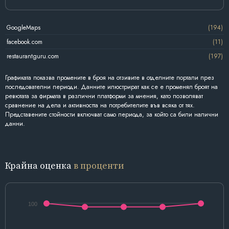
GoogleMaps
(194)
facebook.com
(11)
restaurantguru.com
(197)
Графиката показва промените в броя на отзивите в отделните портали през
последователни периоди. Данните илюстрират как се е променял броят на
ревютата за фирмата в различни платформи за мнения, като позволяват
сравнение на дела и активността на потребителите във всяка от тях.
Представените стойности включват само периода, за който са били налични
данни.
Крайна оценка
в проценти
100