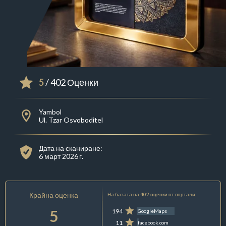
5
/ 402 Оценки
Yambol
Ul. Tzar Osvoboditel
Дата на сканиране:
6 март 2026 г.
Крайна оценка
На базата на 402 оценки от портали:
5
194
GoogleMaps
11
facebook.com