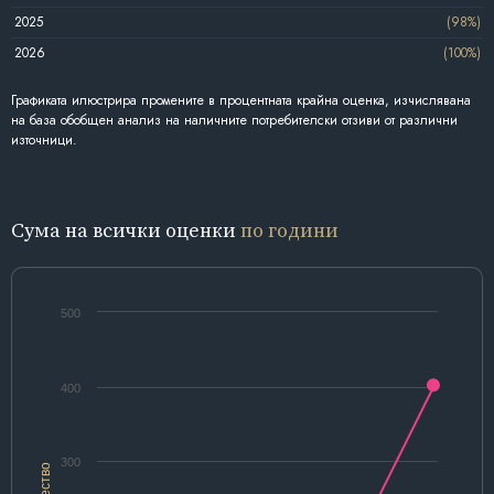
2025
(98%)
2026
(100%)
Графиката илюстрира промените в процентната крайна оценка, изчислявана
на база обобщен анализ на наличните потребителски отзиви от различни
източници.
Сума на всички оценки
по години
500
400
300