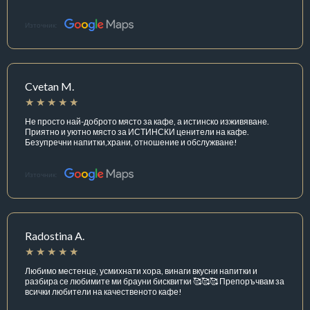
Източник:
Cvetan M.
Не просто най-доброто място за кафе, а истинско изживяване.
Приятно и уютно място за ИСТИНСКИ ценители на кафе.
Безупречни напитки,храни, отношение и обслужване!
Източник:
Radostina A.
Любимо местенце, усмихнати хора, винаги вкусни напитки и
разбира се любимите ми брауни бисквитки 🥰🥰🥰 Препоръчвам за
всички любители на качественото кафе!