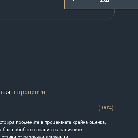
енка
в проценти
(100%)
стрира промените в процентната крайна оценка,
а база обобщен анализ на наличните
 отзиви от различни източници.