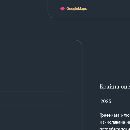
GoogleMaps
Крайна оц
2025
Графиката илю
изчислявана н
потребителски