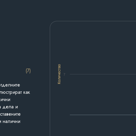
Количество
(7)
7
отделните
люстрират как
лични
а дела и
дставените
и налични