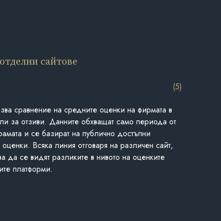
 отделни сайтове
(5)
азва сравнение на средните оценки на фирмата в
ли за отзиви. Данните обхващат само периода от
грамата и се базират на публично достъпни
 оценки. Всяка линия отговаря на различен сайт,
ва да се видят разликите в нивото на оценките
ите платформи.