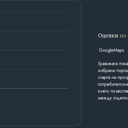
Оценки
по
GoogleMaps
Графиката пок
избрани порта
старта на про
потребителски
което позволя
между отделн