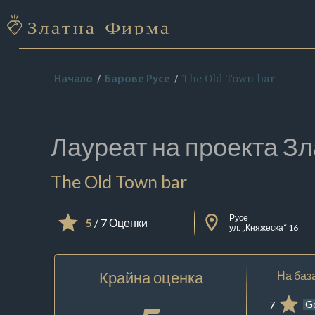
The Old Town bar
Начало
Барове Русе
Лауреат на проекта
Зл
The Old Town bar
Русе
5
/ 7 Оценки
ул. „Княжеска“ 16
Крайна оценка
На база
7
G