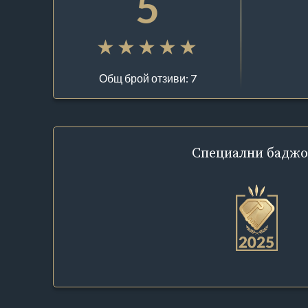
5
Общ брой отзиви: 7
Специални
баджо