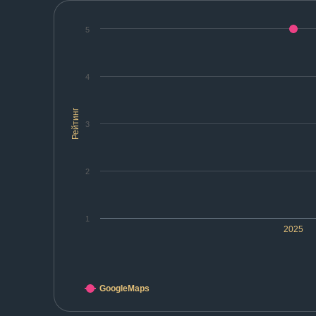
5
4
Рейтинг
3
2
1
2025
GoogleMaps