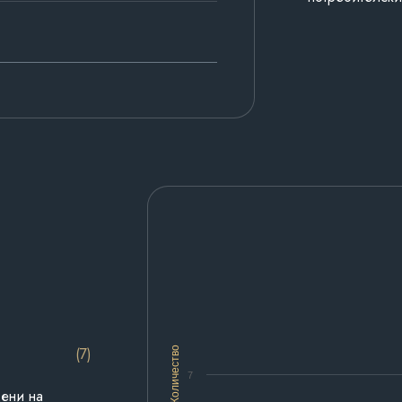
(7)
Количество
7
дени на