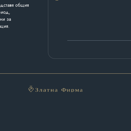
едставя общия
риод,
ни за
ация.