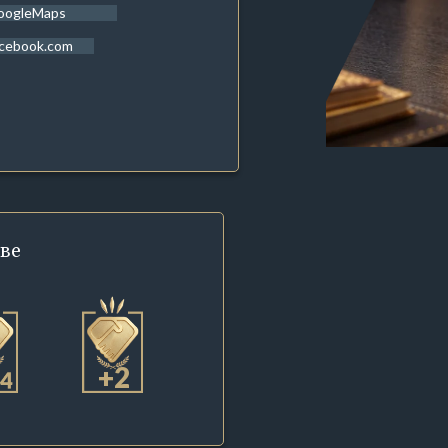
oogleMaps
acebook.com
ве
+2