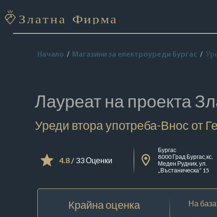
Ур
Начало
Магазини за електроуреди Бургас
Лауреат на проекта
Зл
Уреди втора употреба-Внос от 
Бургас
8000 Град Бургас,кс.
4.8
/ 33 Оценки
Меден Рудник, ул.
„Въстаническа“ 15
Крайна оценка
На база