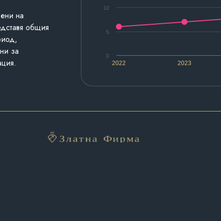
10
дени на
едставя общия
5
риод,
ни за
0
ация.
2022
2023