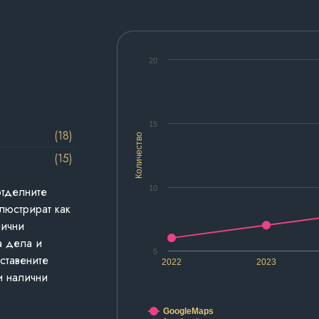
20
15
(18)
Количество
(15)
10
отделните
люстрират как
лични
а дела и
5
дставените
2022
2023
и налични
GoogleMaps