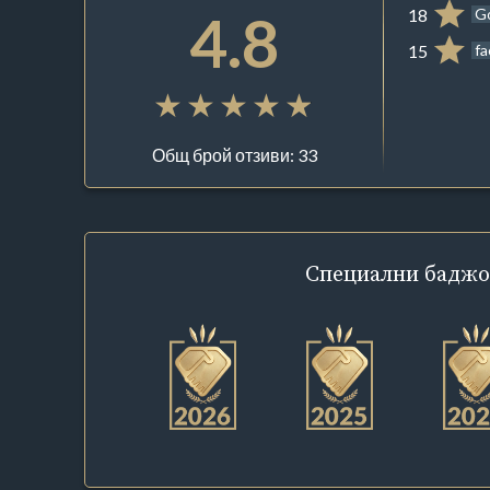
4.8
18
G
15
f
Общ брой отзиви: 33
Специални
баджо