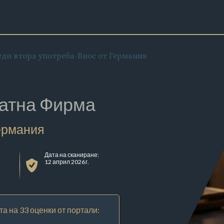
еди втора употреба-Внос от Германия
атна Фирма
Германия
Дата на сканиране:
12 април 2026 г.
та на 33 оценки от портали: