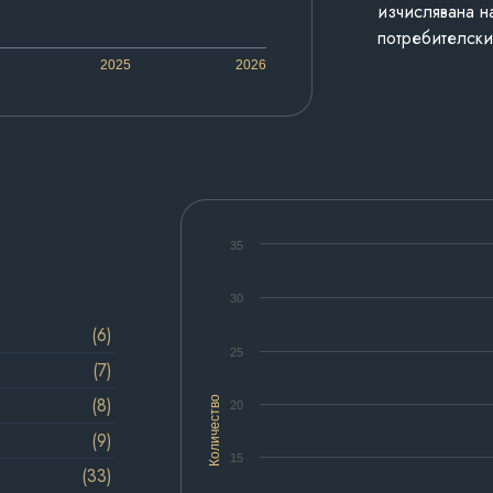
изчислявана н
потребителски
2025
2026
35
30
(6)
25
(7)
(8)
Количество
20
(9)
15
(33)