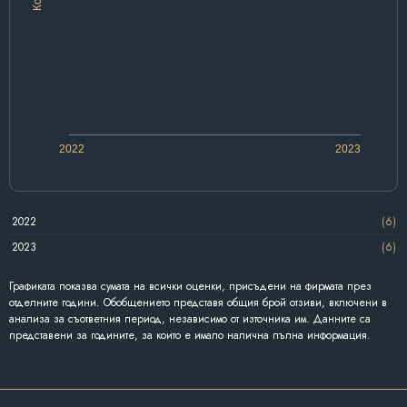
2022
2023
2022
(6)
2023
(6)
Графиката показва сумата на всички оценки, присъдени на фирмата през
отделните години. Обобщението представя общия брой отзиви, включени в
анализа за съответния период, независимо от източника им. Данните са
представени за годините, за които е имало налична пълна информация.