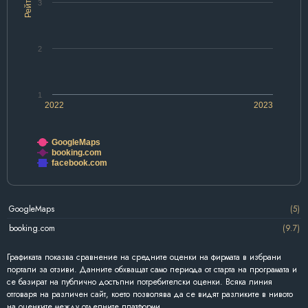
Рейтинг
3
2
1
2022
2023
GoogleMaps
booking.com
facebook.com
GoogleMaps
(5)
booking.com
(9.7)
Графиката показва сравнение на средните оценки на фирмата в избрани
портали за отзиви. Данните обхващат само периода от старта на програмата и
се базират на публично достъпни потребителски оценки. Всяка линия
отговаря на различен сайт, което позволява да се видят разликите в нивото
на оценките между отделните платформи.