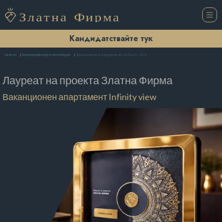
Кандидатствайте тук
Ваканционен апартамент Infinity view
Начало
Ваканционни апартаменти Варна
Лауреат на проекта
Златна Фирма
Ваканционен апартамент Infinity view