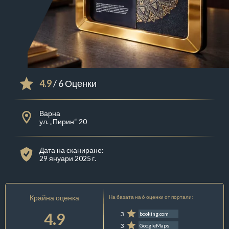
4.9
/ 6 Оценки
Варна
ул. „Пирин“ 20
Дата на сканиране:
29 януари 2025 г.
Крайна оценка
На базата на 6 оценки от портали:
4.9
3
booking.com
3
GoogleMaps