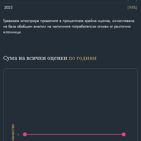
2023
(98%)
Графиката илюстрира промените в процентната крайна оценка, изчислявана
на база обобщен анализ на наличните потребителски отзиви от различни
източници.
Сума на всички оценки
по години
Количество
6