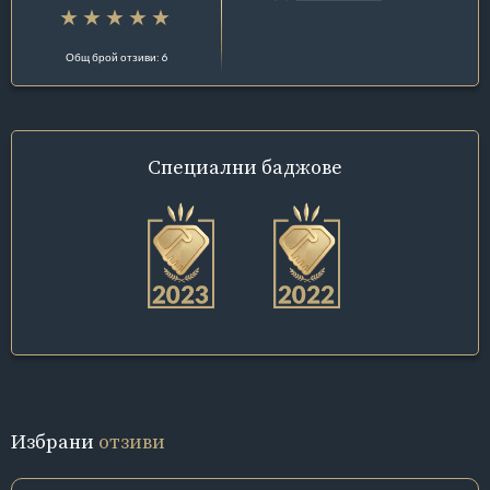
Общ брой отзиви: 6
Специални
баджове
Избрани
отзиви