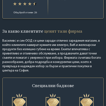
Общ брой отзиви: 26
За какво клиентите
ценят тази фирма
Василевс и син ООД се цени заради отлично заредения магазин, в
който клиентите намират нужните им електро, ВиК и железарски
продукти без излишно губене на време. Екипът впечатлява с
приветливо и отзивчиво обслужване, а продавачите дават точни
съвети и помагат с увереност при избора. Фирмата съчетава богато
разнообразие, добра подредба и конкурентни цени, което я
превръща в надежден избор за бързи и практични покупки в
центъра на София.
Специални
баджове