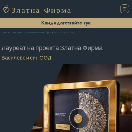
Кандидатствайте тук
Василевс и син ООД
Начало
Магазини за строителни материали София
Лауреат на проекта
Златна Фирма
Василевс и син ООД