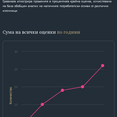
Графиката илюстрира промените в процентната крайна оценка, изчислявана
на база обобщен анализ на наличните потребителски отзиви от различни
източници.
Сума на всички оценки
по години
30
25
20
Количество
15