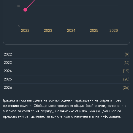
10
5
2022
2023
2024
2025
2026
2022
(9)
2023
(15)
2024
(19)
2025
(20)
2026
(26)
Графиката показва сумата на всички оценки, присъдени на фирмата през
отделните години. Обобщението представя общия брой отзиви, включени в
анализа за съответния период, независимо от източника им. Данните са
представени за годините, за които е имало налична пълна информация.