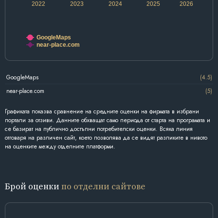
2022
2023
2024
2025
2026
GoogleMaps
near-place.com
GoogleMaps
(4.5)
near-place.com
(5)
Графиката показва сравнение на средните оценки на фирмата в избрани
портали за отзиви. Данните обхващат само периода от старта на програмата и
се базират на публично достъпни потребителски оценки. Всяка линия
отговаря на различен сайт, което позволява да се видят разликите в нивото
на оценките между отделните платформи.
Брой оценки
по отделни сайтове