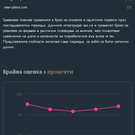
near-place.com
(1)
Графиката показва промените в броя на отзивите в отделните портали през
последователни периоди. Данните илюстрират как се е променял броят на
ревютата за фирмата в различни платформи за мнения, като позволяват
сравнение на дела и активността на потребителите във всяка от тях.
Представените стойности включват само периода, за който са били налични
данни.
Крайна оценка
в проценти
100
80
60