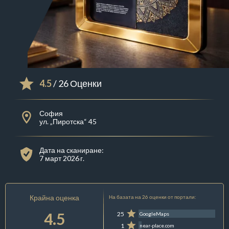
4.5
/ 26 Оценки
София
ул. „Пиротска“ 45
Дата на сканиране:
7 март 2026 г.
Крайна оценка
На базата на 26 оценки от портали:
4.5
25
GoogleMaps
1
near-place.com