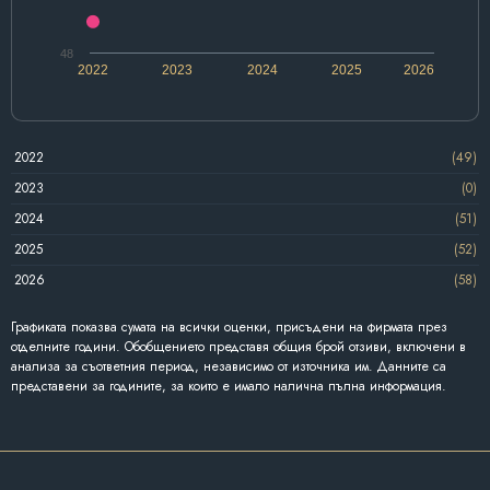
48
2022
2023
2024
2025
2026
2022
(49)
2023
(0)
2024
(51)
2025
(52)
2026
(58)
Графиката показва сумата на всички оценки, присъдени на фирмата през
отделните години. Обобщението представя общия брой отзиви, включени в
анализа за съответния период, независимо от източника им. Данните са
представени за годините, за които е имало налична пълна информация.