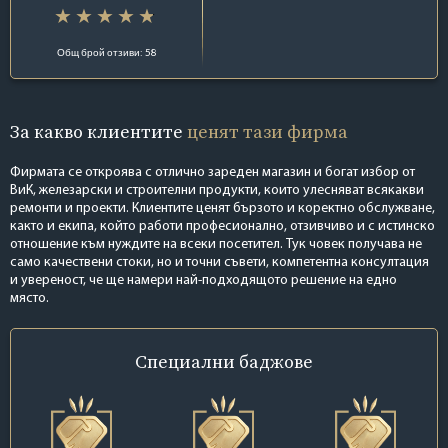
Общ брой отзиви: 58
За какво клиентите
ценят тази фирма
Фирмата се откроява с отлично зареден магазин и богат избор от
ВиК, железарски и строителни продукти, които улесняват всякакви
ремонти и проекти. Клиентите ценят бързото и коректно обслужване,
както и екипа, който работи професионално, отзивчиво и с истинско
отношение към нуждите на всеки посетител. Тук човек получава не
само качествени стоки, но и точни съвети, компетентна консултация
и увереност, че ще намери най-подходящото решение на едно
място.
Специални
баджове