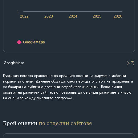
1
2022
2023
2024
2025
2026
GoogleMaps
GoogleMaps
(4.7)
Графиката показва сравнение на средните оценки на фирмата в избрани
портали за отзиви. Данните обхващат само периода от старта на програмата и
се базират на публично достъпни потребителски оценки. Всяка линия
отговаря на различен сайт, което позволява да се видят разликите в нивото
на оценките между отделните платформи.
Брой оценки
по отделни сайтове