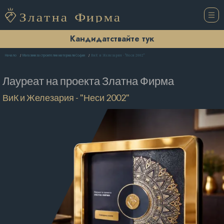
Кандидатствайте тук
ВиК и Железария - "Неси 2002"
Начало
Магазини за строителни материали София
Лауреат на проекта
Златна Фирма
ВиК и Железария - "Неси 2002"