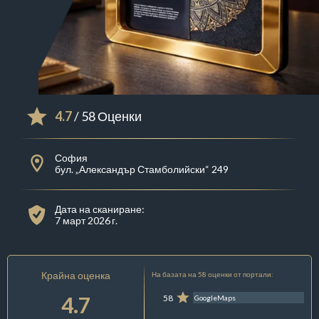
4.7
/ 58 Оценки
София
бул. „Александър Стамболийски“ 249
Дата на сканиране:
7 март 2026 г.
Крайна оценка
На базата на 58 оценки от портали:
4.7
58
GoogleMaps