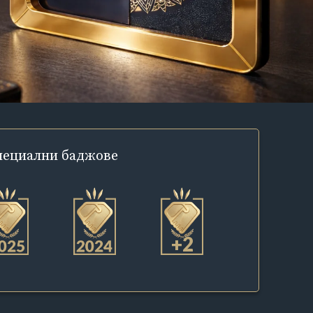
пециални
баджове
+2