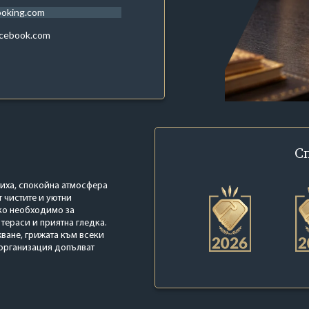
ooking.com
acebook.com
С
 тиха, спокойна атмосфера
т чистите и уютни
ко необходимо за
тераси и приятна гледка.
ване, грижата към всеки
 организация допълват