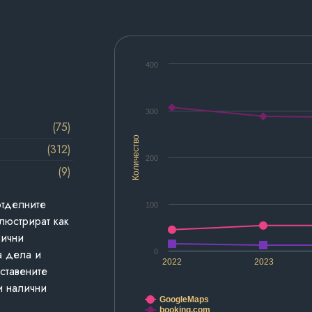
400
300
(75)
Количество
(312)
200
(9)
отделните
100
люстрират как
лични
а дела и
0
2022
2023
дставените
и налични
GoogleMaps
booking.com