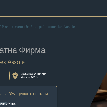
IP apartments in Sozopol - complex Assole
атна Фирма
lex Assole
Дата на сканиране:
6 март 2026 г.
а на 396 оценки от портали:
oogleMaps