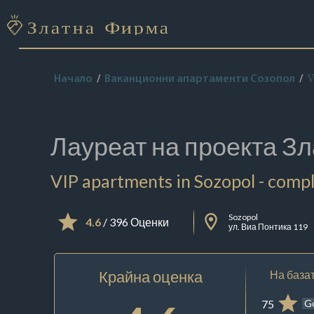
V
Начало
Ваканционни апартаменти Созопол
Лауреат на проекта
Зл
VIP apartments in Sozopol - comp
Sozopol
4.6
/ 396 Оценки
ул. Виа Понтика 119
Крайна оценка
На базат
75
G