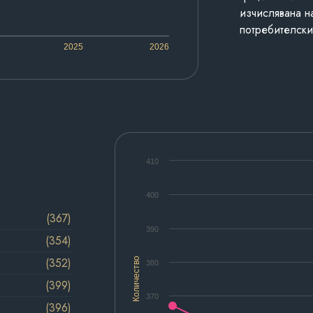
изчислявана н
потребителски
2025
2026
410
400
(367)
390
(354)
(352)
Количество
380
(399)
370
(396)