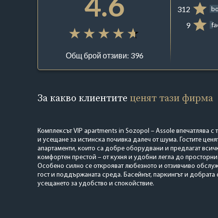
4.6
312
b
9
f
Общ брой отзиви: 396
За какво клиентите
ценят тази фирма
Комплексът VIP apartments in Sozopol – Assole впечатлява с
и усещане за истинска почивка далеч от шума. Гостите ценя
апартаменти, които са добре оборудвани и предлагат всич
комфортен престой – от кухня и удобни легла до просторни 
Особено силно се открояват любезното и отзивчиво обслуж
гост и поддържаната среда. Басейнът, паркингът и добрата
усещането за удобство и спокойствие.