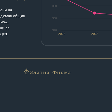
360
дени на
едставя общия
350
риод,
ни за
340
ация.
2022
2023