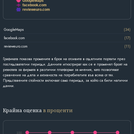
GoogleMaps
facebook.com
revieweuro.com
GoogleMaps
(34)
facebook.com
(17)
revieweuro.com
(11)
Графиката показва промените в броя на отзивите в отделните портали през
последователни периоди. Данните илюстрират как се е променял броят на
ревютата за фирмата в различни платформи за мнения, като позволяват
сравнение на дела и активността на потребителите във всяка от тях.
Представените стойности включват само периода, за който са били налични
данни.
Крайна оценка
в проценти
100