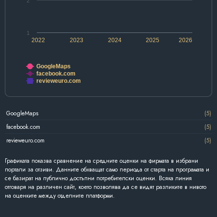
2
1
2022
2023
2024
2025
2026
GoogleMaps
facebook.com
revieweuro.com
GoogleMaps
(5)
facebook.com
(5)
revieweuro.com
(5)
Графиката показва сравнение на средните оценки на фирмата в избрани
портали за отзиви. Данните обхващат само периода от старта на програмата и
се базират на публично достъпни потребителски оценки. Всяка линия
отговаря на различен сайт, което позволява да се видят разликите в нивото
на оценките между отделните платформи.