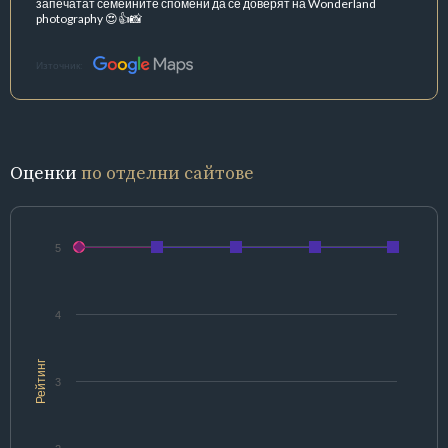
запечатат семейните спомени да се доверят на Wonderland
photography 😍👍📸
Източник:
Оценки
по отделни сайтове
5
4
Рейтинг
3