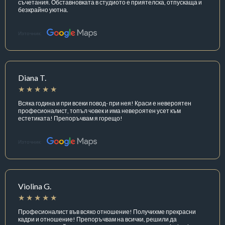
съчетания. Обставновката в студиото е приятелска, отпускаща и
безкрайно уютна.
Източник:
Diana T.
Всяка година и при всеки повод- при нея! Краси е невероятен
професионалист, топъл човек и има невероятен усет към
естетиката! Препоръчвам я горещо!
Източник:
Violina G.
Професионалист във всяко отношение! Получихме прекрасни
кадри и отношение! Препоръчвам на всички, решили да