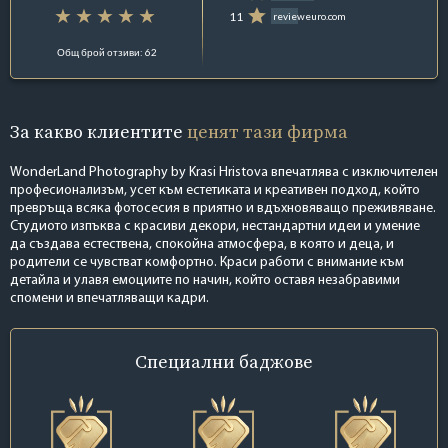
11
revieweuro.com
Общ брой отзиви: 62
За какво клиентите
ценят тази фирма
WonderLand Photography by Krasi Hristova впечатлява с изключителен
професионализъм, усет към естетиката и креативен подход, който
превръща всяка фотосесия в приятно и вдъхновяващо преживяване.
Студиото изпъква с красиви декори, нестандартни идеи и умение
да създава естествена, спокойна атмосфера, в която и деца, и
родители се чувстват комфортно. Краси работи с внимание към
детайла и улавя емоциите по начин, който оставя незабравими
спомени и впечатляващи кадри.
Специални
баджове