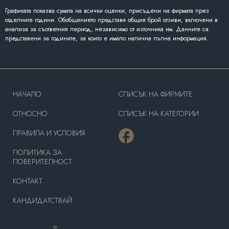
Графиката показва сумата на всички оценки, присъдени на фирмата през
отделните години. Обобщението представя общия брой отзиви, включени в
анализа за съответния период, независимо от източника им. Данните са
представени за годините, за които е имало налична пълна информация.
HAЧАЛО
СПИСЪК НА ФИРМИТЕ
OТНОСНО
СПИСЪК НА КАТЕГОРИИ
ПРАВИЛА И УСЛОВИЯ
ПОЛИТИКА ЗА
ПОВЕРИТЕЛНОСТ
КОНТАКТ
КАНДИДАТСТВАЙ