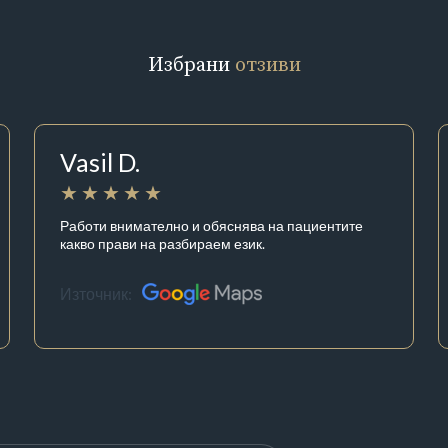
Избрани
отзиви
Vasil D.
Работи внимателно и обяснява на пациентите
какво прави на разбираем език.
Източник: