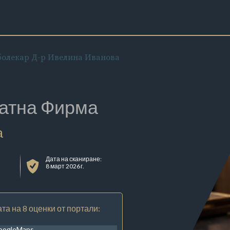
болекар Д-р Ивелина Иванова
атна Фирма
а
Дата на сканиране:
8 март 2026 г.
та на 8 оценки от портали:
oogleMaps