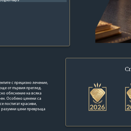
С
ентите с прецизно лечение,
още от първия преглед.
сно обяснение на всяка
рен. Особено ценени са
е постигат красиви,
 и разумни цени превръща