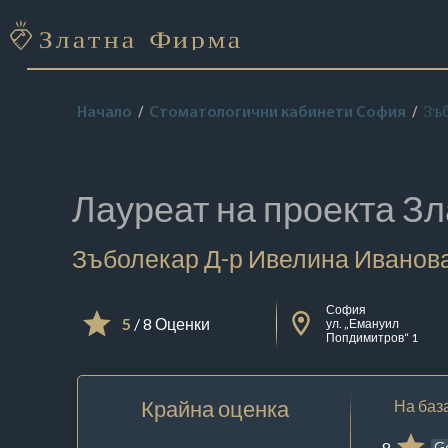
Зъ
Начало
Стоматологични кабинети София
Лауреат на проекта
Зл
Зъболекар Д-р Ивелина Иванов
София
5
/ 8 Оценки
ул. „Емануил
Попдимитров“ 1
Крайна оценка
На база
8
G