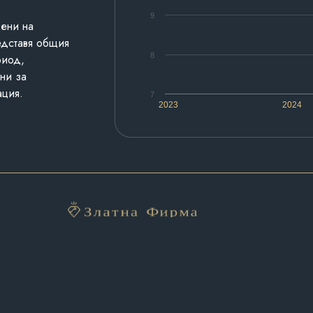
9
дени на
едставя общия
8
риод,
ни за
ация.
7
2023
2024