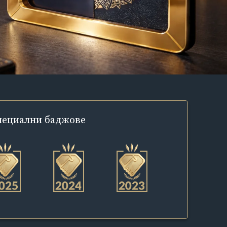
пециални
баджове