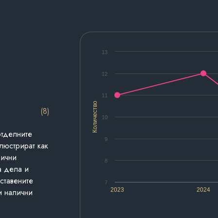
13
12
11
Количество
(8)
10
отделните
9
люстрират как
лични
8
а дела и
дставените
7
2023
2024
и налични