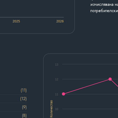
изчислявана н
потребителски
2025
2026
13
12
(11)
11
(12)
Количество
(9)
10
(8)