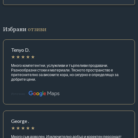
Избрани
отзиви
Tenyo D.
Много компетентни, услужливи и търпеливи продавачи.
Разнообразни стоки и материали. Тясното пространство е
притеснително за високите хора, но сигурно е определящо за
добрите цени.
Източник:
George .
Много съм доволен. Изключително добър и коректен персонал!