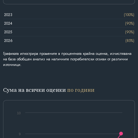
2023
(100%)
2024
(90%)
2025
(90%)
2026
(85%)
Графиката илюстрира промените в процентната крайна оценка, изчислявана
на база обобщен анализ на наличните потребителски отзиви от различни
източници.
Сума на всички оценки
по години
10
9