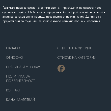
Графиката показва сумата на всички оценки, присъдени на фирмата през
отделните години. Обобщението представя общия брой отзиви, включени в
анализа за съответния период, независимо от източника им. Данните са
представени за годините, за които е имало налична пълна информация.
HAЧАЛО
СПИСЪК НА ФИРМИТЕ
OТНОСНО
СПИСЪК НА КАТЕГОРИИ
ПРАВИЛА И УСЛОВИЯ
ПОЛИТИКА ЗА
ПОВЕРИТЕЛНОСТ
КОНТАКТ
КАНДИДАТСТВАЙ