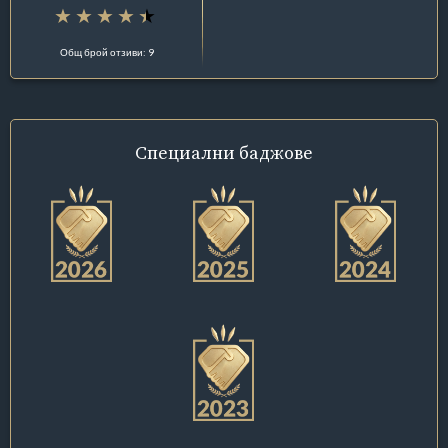
Общ брой отзиви: 9
Специални
баджове