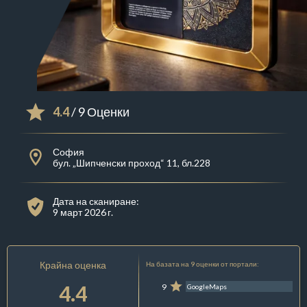
4.4
/ 9 Оценки
София
бул. „Шипченски проход“ 11, бл.228
Дата на сканиране:
9 март 2026 г.
Крайна оценка
На базата на 9 оценки от портали:
4.4
9
GoogleMaps