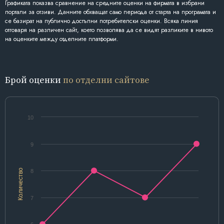
Графиката показва сравнение на средните оценки на фирмата в избрани
портали за отзиви. Данните обхващат само периода от старта на програмата и
се базират на публично достъпни потребителски оценки. Всяка линия
отговаря на различен сайт, което позволява да се видят разликите в нивото
на оценките между отделните платформи.
Брой оценки
по отделни сайтове
10
9
Количество
8
7