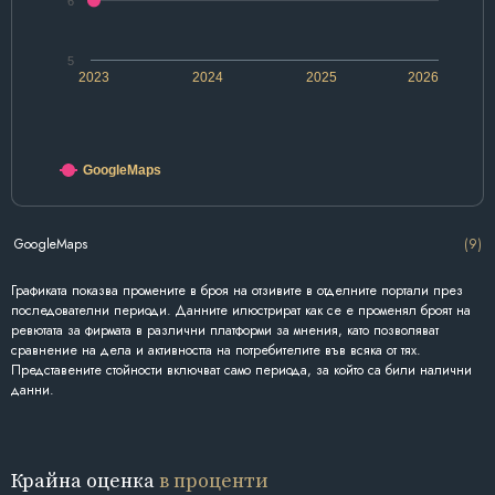
6
5
2023
2024
2025
2026
GoogleMaps
GoogleMaps
(9)
Графиката показва промените в броя на отзивите в отделните портали през
последователни периоди. Данните илюстрират как се е променял броят на
ревютата за фирмата в различни платформи за мнения, като позволяват
сравнение на дела и активността на потребителите във всяка от тях.
Представените стойности включват само периода, за който са били налични
данни.
Крайна оценка
в проценти