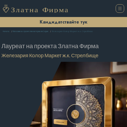
Кандидатствайте тук
Железария Колор Маркет ж.к. Стрелбище
Начало
Магазини за строителни материали София
Лауреат на проекта
Златна Фирма
Железария Колор Маркет ж.к. Стрелбище