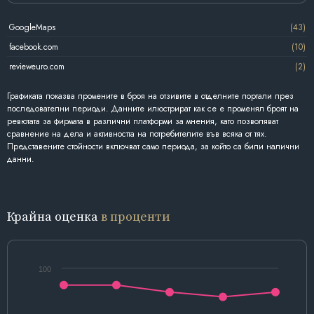
GoogleMaps
(43)
facebook.com
(10)
revieweuro.com
(2)
Графиката показва промените в броя на отзивите в отделните портали през
последователни периоди. Данните илюстрират как се е променял броят на
ревютата за фирмата в различни платформи за мнения, като позволяват
сравнение на дела и активността на потребителите във всяка от тях.
Представените стойности включват само периода, за който са били налични
данни.
Крайна оценка
в проценти
100