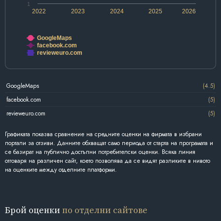
1
2022
2023
2024
2025
2026
GoogleMaps
facebook.com
revieweuro.com
GoogleMaps
(4.5)
facebook.com
(5)
revieweuro.com
(5)
Графиката показва сравнение на средните оценки на фирмата в избрани
портали за отзиви. Данните обхващат само периода от старта на програмата и
се базират на публично достъпни потребителски оценки. Всяка линия
отговаря на различен сайт, което позволява да се видят разликите в нивото
на оценките между отделните платформи.
Брой оценки
по отделни сайтове