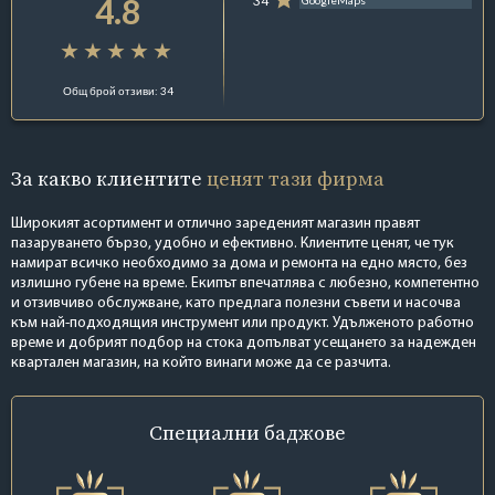
4.8
34
GoogleMaps
Общ брой отзиви: 34
За какво клиентите
ценят тази фирма
Широкият асортимент и отлично зареденият магазин правят
пазаруването бързо, удобно и ефективно. Клиентите ценят, че тук
намират всичко необходимо за дома и ремонта на едно място, без
излишно губене на време. Екипът впечатлява с любезно, компетентно
и отзивчиво обслужване, като предлага полезни съвети и насочва
към най-подходящия инструмент или продукт. Удълженото работно
време и добрият подбор на стока допълват усещането за надежден
квартален магазин, на който винаги може да се разчита.
Специални
баджове