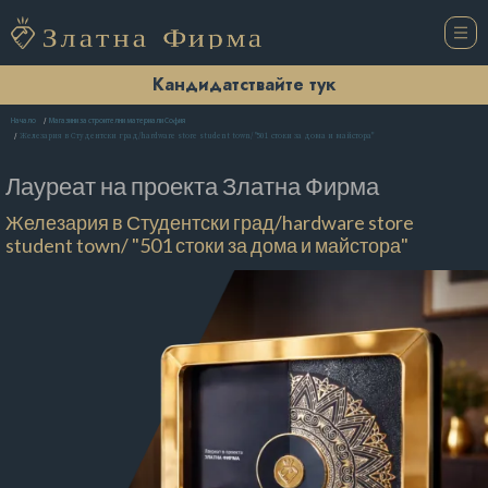
Кандидатствайте тук
Начало
Магазини за строителни материали София
Железария в Студентски град/hardware store student town/ "501 стоки за дома и майстора"
Лауреат на проекта
Златна Фирма
Железария в Студентски град/hardware store
student town/ "501 стоки за дома и майстора"