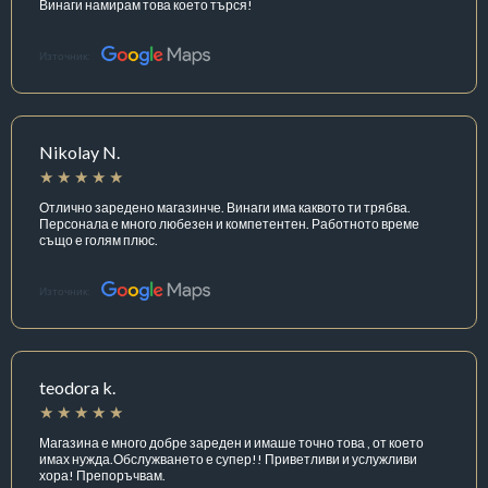
Винаги намирам това което търся!
Източник:
Nikolay N.
Отлично заредено магазинче. Винаги има каквото ти трябва.
Персонала е много любезен и компетентен. Работното време
също е голям плюс.
Източник:
teodora k.
Магазина е много добре зареден и имаше точно това , от което
имах нужда.Обслужването е супер!! Приветливи и услужливи
хора! Препоръчвам.