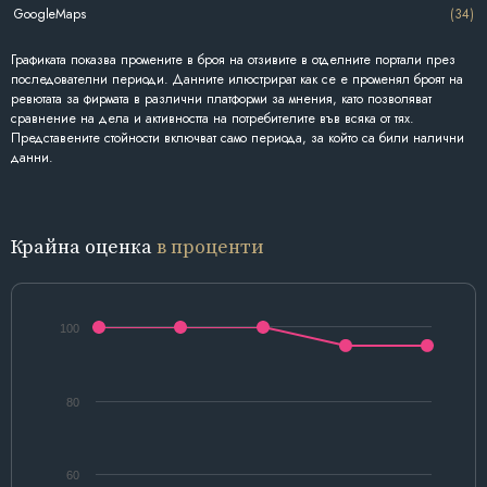
GoogleMaps
(34)
Графиката показва промените в броя на отзивите в отделните портали през
последователни периоди. Данните илюстрират как се е променял броят на
ревютата за фирмата в различни платформи за мнения, като позволяват
сравнение на дела и активността на потребителите във всяка от тях.
Представените стойности включват само периода, за който са били налични
данни.
Крайна оценка
в проценти
100
80
60