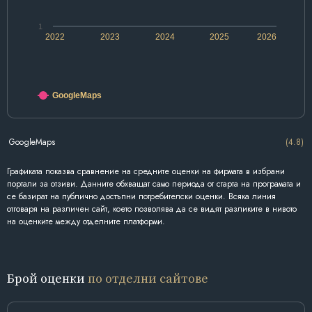
1
2022
2023
2024
2025
2026
GoogleMaps
GoogleMaps
(4.8)
Графиката показва сравнение на средните оценки на фирмата в избрани
портали за отзиви. Данните обхващат само периода от старта на програмата и
се базират на публично достъпни потребителски оценки. Всяка линия
отговаря на различен сайт, което позволява да се видят разликите в нивото
на оценките между отделните платформи.
Брой оценки
по отделни сайтове