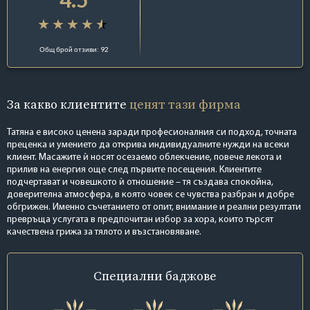
Общ брой отзиви: 92
За какво клиентите
ценят тази фирма
Татяна е високо ценена заради професионалния си подход, точната
преценка и умението да открива индивидуалните нужди на всеки
клиент. Масажите ѝ носят осезаемо облекчение, повече лекота и
прилив на енергия още след първите посещения. Клиентите
подчертават и човешкото ѝ отношение – тя създава спокойна,
доверителна атмосфера, в която човек се чувства разбран и добре
обгрижен. Именно съчетанието от опит, внимание и реални резултати
превръща услугата в предпочитан избор за хора, които търсят
качествена грижа за тялото и възстановяване.
Специални
баджове