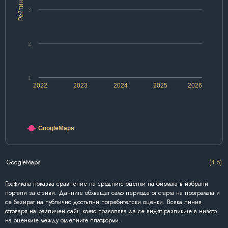
Рейтинг
3
2
1
2022
2023
2024
2025
2026
GoogleMaps
GoogleMaps
(4.5)
Графиката показва сравнение на средните оценки на фирмата в избрани
портали за отзиви. Данните обхващат само периода от старта на програмата и
се базират на публично достъпни потребителски оценки. Всяка линия
отговаря на различен сайт, което позволява да се видят разликите в нивото
на оценките между отделните платформи.