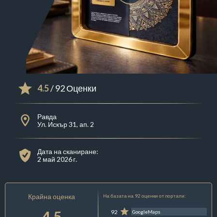
4.5
/ 92 Оценки
Равда
Ул. Искър 31, ап. 2
Дата на сканиране:
2 май 2026 г.
Крайна оценка
На базата на 92 оценки от портали:
4.5
92
GoogleMaps