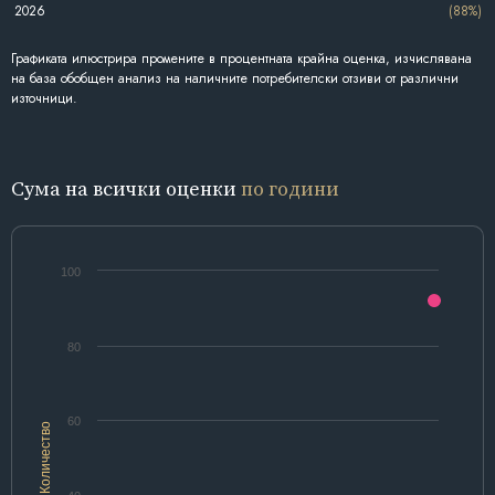
2026
(88%)
Графиката илюстрира промените в процентната крайна оценка, изчислявана
на база обобщен анализ на наличните потребителски отзиви от различни
източници.
Сума на всички оценки
по години
100
80
60
Количество