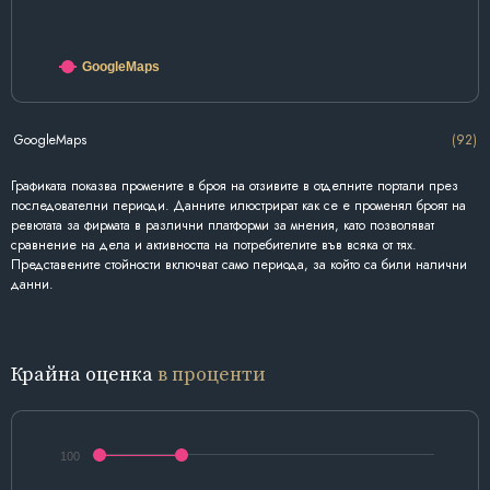
GoogleMaps
GoogleMaps
(92)
Графиката показва промените в броя на отзивите в отделните портали през
последователни периоди. Данните илюстрират как се е променял броят на
ревютата за фирмата в различни платформи за мнения, като позволяват
сравнение на дела и активността на потребителите във всяка от тях.
Представените стойности включват само периода, за който са били налични
данни.
Крайна оценка
в проценти
100