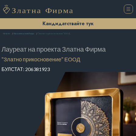
Кандидатствайте тук
"Златно прикосновение" ЕООД
Начало
Масажни салони Равда
Лауреат на проекта
Златна Фирма
"Златно прикосновение" ЕООД
БУЛСТАТ:
206381923