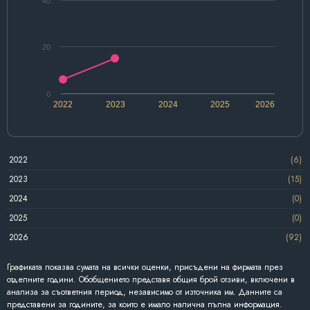
40
20
0
2022
2023
2024
2025
2026
2022
(6)
2023
(15)
2024
(0)
2025
(0)
2026
(92)
Графиката показва сумата на всички оценки, присъдени на фирмата през
отделните години. Обобщението представя общия брой отзиви, включени в
анализа за съответния период, независимо от източника им. Данните са
представени за годините, за които е имало налична пълна информация.