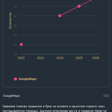
30
Количество
28
26
24
22
20
2022
2023
2024
2025
2026
GoogleMaps
GoogleMaps
(32)
Графиката показва промените в броя на отзивите в отделните портали през
последователни периоди. Данните илюстрират как се е променял броят на