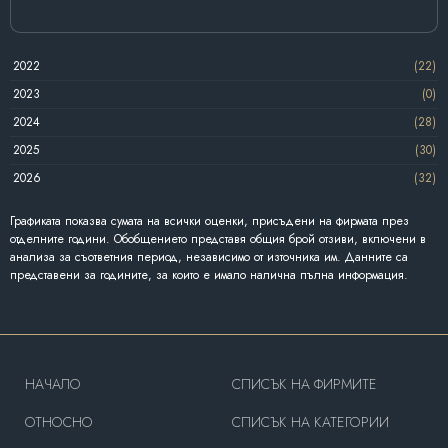
2022
(22)
2023
(0)
2024
(28)
2025
(30)
2026
(32)
Графиката показва сумата на всички оценки, присъдени на фирмата през
отделните години. Обобщението представя общия брой отзиви, включени в
анализа за съответния период, независимо от източника им. Данните са
представени за годините, за които е имало налична пълна информация.
HAЧАЛО
СПИСЪК НА ФИРМИТЕ
OТНОСНО
СПИСЪК НА КАТЕГОРИИ