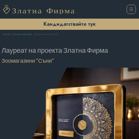
Кандидатствайте тук
Зоомагазини "Съни"
Начало
Зоомагазини София
Лауреат на проекта
Златна Фирма
Зоомагазини "Съни"