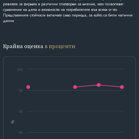
ревютата за фирмата в различни платформи за мнения, като позволяват
сравнение на дела и активността на потребителите във всяка от тях.
Представените стойности включват само периода, за който са били налични
данни.
Крайна оценка
в проценти
100
80
60
%
40