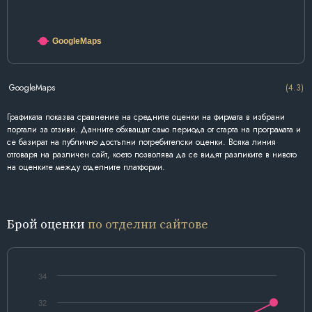
GoogleMaps
GoogleMaps
(4.3)
Графиката показва сравнение на средните оценки на фирмата в избрани
портали за отзиви. Данните обхващат само периода от старта на програмата и
се базират на публично достъпни потребителски оценки. Всяка линия
отговаря на различен сайт, което позволява да се видят разликите в нивото
на оценките между отделните платформи.
Брой оценки
по отделни сайтове
34
32