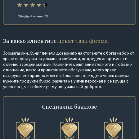
Общ брой отзиви: 32
За какво клиентите
ценят тази фирма
Зоомагазини „Съни“ печели доверието на стопаните с богат избор от
храни и продукти за домашни любимци, подреден асортимент и
отлично зареден магазин. Клиентите ценят внимателното и любезно
отношение, както и приветливото обслужване, което прави
пазаруването приятно и лесно. Това е място, където човек намира
нужните продукти бързо, разчита на учтив персонал и се връща с
увереност, че любимецът му получава най-доброто.
Специални
баджове