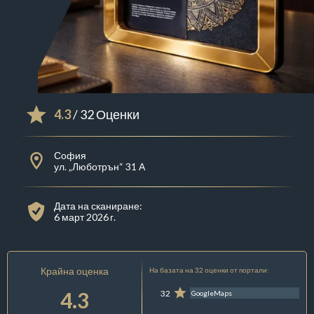
4.3
/ 32 Оценки
София
ул. „Люботрън“ 31 А
Дата на сканиране:
6 март 2026 г.
Крайна оценка
На базата на 32 оценки от портали:
4.3
32
GoogleMaps