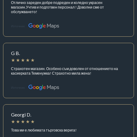
Отлично зареден добре подреден и коледно украсен
магазин.Учтив и подготвен персонал ! Доволни сме от
обслужването!
Източник:
G B.
Страхотен магазин. Особено съм доволен от отношението на
касиерката Теменужка! Страхотно мила жена!
Източник:
Georgi D.
Това ми е любимата търговска верига!