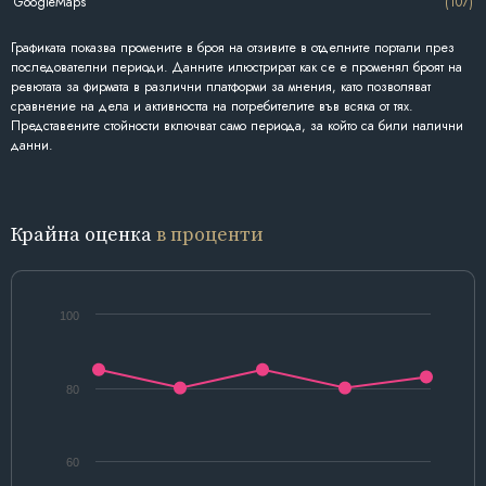
GoogleMaps
(107)
Графиката показва промените в броя на отзивите в отделните портали през
последователни периоди. Данните илюстрират как се е променял броят на
ревютата за фирмата в различни платформи за мнения, като позволяват
сравнение на дела и активността на потребителите във всяка от тях.
Представените стойности включват само периода, за който са били налични
данни.
Крайна оценка
в проценти
100
80
60