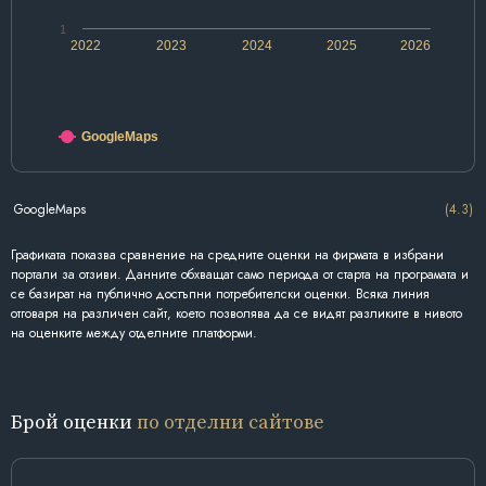
1
2022
2023
2024
2025
2026
GoogleMaps
GoogleMaps
(4.3)
Графиката показва сравнение на средните оценки на фирмата в избрани
портали за отзиви. Данните обхващат само периода от старта на програмата и
се базират на публично достъпни потребителски оценки. Всяка линия
отговаря на различен сайт, което позволява да се видят разликите в нивото
на оценките между отделните платформи.
Брой оценки
по отделни сайтове