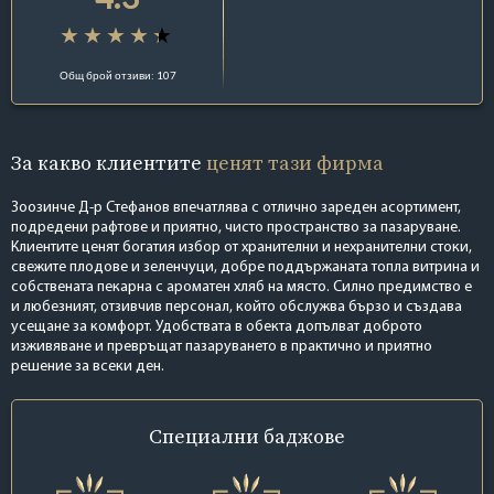
Общ брой отзиви: 107
За какво клиентите
ценят тази фирма
Зоозинче Д-р Стефанов впечатлява с отлично зареден асортимент,
подредени рафтове и приятно, чисто пространство за пазаруване.
Клиентите ценят богатия избор от хранителни и нехранителни стоки,
свежите плодове и зеленчуци, добре поддържаната топла витрина и
собствената пекарна с ароматен хляб на място. Силно предимство е
и любезният, отзивчив персонал, който обслужва бързо и създава
усещане за комфорт. Удобствата в обекта допълват доброто
изживяване и превръщат пазаруването в практично и приятно
решение за всеки ден.
Специални
баджове