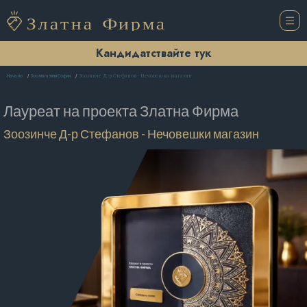
Кандидатствайте тук
Зоозинче Д-р Стефанов - Нечовешки магазин
Начало
Зоомагазини София
Лауреат на проекта
Златна Фирма
Зоозинче Д-р Стефанов - Нечовешки магазин