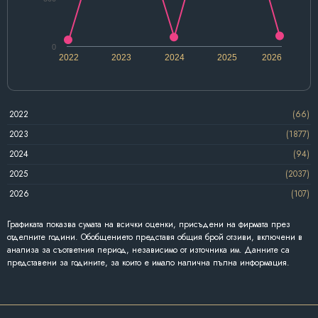
0
2022
2023
2024
2025
2026
2022
(66)
2023
(1877)
2024
(94)
2025
(2037)
2026
(107)
Графиката показва сумата на всички оценки, присъдени на фирмата през
отделните години. Обобщението представя общия брой отзиви, включени в
анализа за съответния период, независимо от източника им. Данните са
представени за годините, за които е имало налична пълна информация.